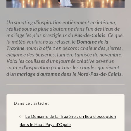
Un shooting d’inspiration entièrement en intérieur,
réalisé sous la pluie d’automne dans l’un des lieux de
mariage les plus prestigieux du
Pas-de-Calais
. Ce que
la météo voulait nous refuser, le
Domaine de la
Traxène
nous l’a offert en décors : chaleur des pierres,
élégance des boiseries, lumière tamisée de novembre.
Voici les coulisses d’une journée créative devenue
source d’inspiration pour tous les couples qui rêvent
d’un
mariage d’automne dans le Nord-Pas-de-Calais
.
Dans cet article :
Le Domaine de la Traxène : un lieu d’exception
dans le Haut Pays d’Opale