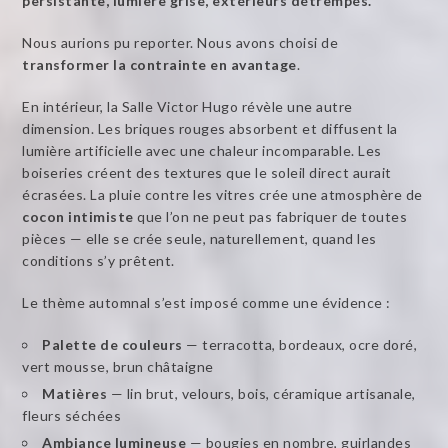
persistante, lumière grise, extérieurs détrempés.
Nous aurions pu reporter. Nous avons choisi de
transformer la contrainte en avantage
.
En intérieur, la Salle Victor Hugo révèle une autre
dimension. Les briques rouges absorbent et diffusent la
lumière artificielle avec une chaleur incomparable. Les
boiseries créent des textures que le soleil direct aurait
écrasées. La pluie contre les vitres crée une atmosphère de
cocon intimiste
que l’on ne peut pas fabriquer de toutes
pièces — elle se crée seule, naturellement, quand les
conditions s’y prêtent.
Le thème automnal s’est imposé comme une évidence :
Palette de couleurs
— terracotta, bordeaux, ocre doré,
vert mousse, brun châtaigne
Matières
— lin brut, velours, bois, céramique artisanale,
fleurs séchées
Ambiance lumineuse
— bougies en nombre, guirlandes