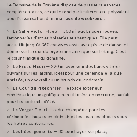
Le Domaine de la Traxène dispose de plusieurs espaces
complémentaires, ce qui le rend particulièrement polyvalent
pour l’organisation d’un
mariage de week-end
:
La Salle Victor Hugo
— 500 m² aux briques rouges,
ferronneries d’art et boiseries authentiques. Elle peut
accueillir jusqu’à 360 convives assis avec piste de danse, et
donne sur la cour du pigeonnier ainsi que sur l’étang. C’est
le cœur filmique du domaine.
Le Préau Fleuri
— 220 m² avec grandes baies vitrées
ouvrant sur les jardins, idéal pour une
cérémonie laïque
abritée
, un cocktail ou un brunch du lendemain.
La Cour du Pigeonnier
— espace extérieur
emblématique, magnifiquement illuminé en nocturne, parfait
pour les cocktails d’été.
Le Verger Fleuri
— cadre champêtre pour les
cérémonies laïques en plein air et les séances photos sous
les hêtres centenaires.
Les hébergements
— 80 couchages sur place,