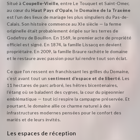
Situé à
Coupelle-Vieille
, entre Le Touquet et Saint-Omer,
au cœur du
Haut Pays d’Opale
, le
Domaine de la Traxène
est l’un des lieux de mariage les plus singuliers du Pas-de-
Calais. Son histoire commence au XIe siècle — la ferme
originelle était probablement érigée sur les terres de
Godefroy de Bouillon. En 1569, le premier acte de propriété
officiel est signé. En 1874, la famille Lissacq en devient
propriétaire. En 2009, la famille Braure rachète le domaine
et le restaure avec passion pour lui rendre tout son éclat.
Ce que l’on ressent en franchissant les grilles du Domaine,
c’est avant tout un
sentiment d’espace et de liberté
. Les
11 hectares de parc arboré, les hêtres bicentenaires,
l’étang où se baladent des cygnes, la cour du pigeonnier
emblématique — tout ici respire la campagne préservée. Et
pourtant, le domaine allie ce charme naturel à des
infrastructures modernes pensées pour le confort des
mariés et de leurs invités.
Les espaces de réception