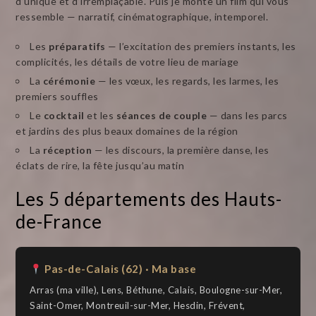
d’unique et d’irremplaçable. Puis je monte un film qui vous
ressemble — narratif, cinématographique, intemporel.
Les
préparatifs
— l’excitation des premiers instants, les
complicités, les détails de votre lieu de mariage
La
cérémonie
— les vœux, les regards, les larmes, les
premiers souffles
Le
cocktail
et les
séances de couple
— dans les parcs
et jardins des plus beaux domaines de la région
La
réception
— les discours, la première danse, les
éclats de rire, la fête jusqu’au matin
Les 5 départements des Hauts-
de-France
Pas-de-Calais (62) · Ma base
Arras (ma ville), Lens, Béthune, Calais, Boulogne-sur-Mer,
Saint-Omer, Montreuil-sur-Mer, Hesdin, Frévent,