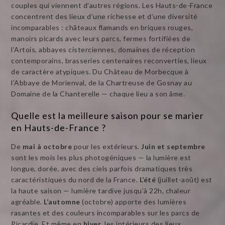
couples qui viennent d’autres régions. Les Hauts-de-France
concentrent des lieux d’une richesse et d’une diversité
incomparables : châteaux flamands en briques rouges,
manoirs picards avec leurs parcs, fermes fortifiées de
l’Artois, abbayes cisterciennes, domaines de réception
contemporains, brasseries centenaires reconverties, lieux
de caractère atypiques. Du Château de Morbecque à
l’Abbaye de Morienval, de la Chartreuse de Gosnay au
Domaine de la Chanterelle — chaque lieu a son âme.
Quelle est la meilleure saison pour se marier
en Hauts-de-France ?
De
mai à octobre
pour les extérieurs.
Juin et septembre
sont les mois les plus photogéniques — la lumière est
longue, dorée, avec des ciels parfois dramatiques très
caractéristiques du nord de la France.
L’été
(juillet-août) est
la haute saison — lumière tardive jusqu’à 22h, chaleur
agréable.
L’automne
(octobre) apporte des lumières
rasantes et des couleurs incomparables sur les parcs de
Picardie. Et même en
hiver
, les intérieurs des lieux