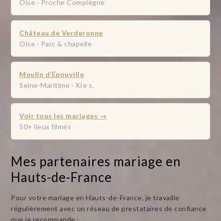
Oise · Proche Compiègne
Château de Verderonne
Oise · Parc & chapelle
Moulin d’Épouville
Seine-Maritime · XIe s.
Voir tous les mariages →
50+ lieux filmés
Mes partenaires mariage en
Hauts-de-France
Pour votre mariage en Hauts-de-France, je travaille
régulièrement avec un réseau de prestataires de confiance
que je recommande :