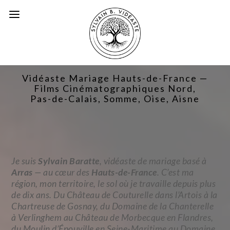
Vidéaste Mariage Hauts-de-France —
Films Cinématographiques Nord,
Pas-de-Calais, Somme, Oise, Aisne
Je suis
Sylvain Baratte
, vidéaste de mariage basé à
Arras
— au cœur des
Hauts-de-France
. C’est ma
région, mon territoire, le sol où je travaille depuis plus
de dix ans. Du Château de Couturelle dans l’Artois à la
Chartreuse de Gosnay, du Domaine de la Chanterelle
à Verlinghem au Château de Morbecque en Flandres,
du Moulin d’Épouville en Seine-Maritime au Domaine