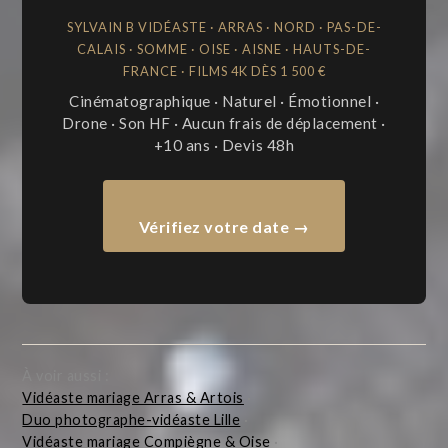
SYLVAIN B VIDÉASTE · ARRAS · NORD · PAS-DE-
CALAIS · SOMME · OISE · AISNE · HAUTS-DE-
FRANCE · FILMS 4K DÈS 1 500 €
Cinématographique · Naturel · Émotionnel ·
Drone · Son HF · Aucun frais de déplacement ·
+10 ans · Devis 48h
Vérifiez votre date →
À voir aussi :
Vidéaste mariage Arras & Artois
·
Duo photographe-vidéaste Lille
·
Vidéaste mariage Compiègne & Oise
·