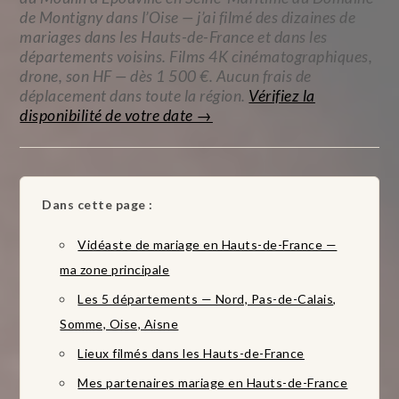
de Montigny dans l’Oise — j’ai filmé des dizaines de
mariages dans les Hauts-de-France et dans les
départements voisins. Films 4K cinématographiques,
drone, son HF — dès 1 500 €. Aucun frais de
déplacement dans toute la région.
Vérifiez la
disponibilité de votre date →
Dans cette page :
Vidéaste de mariage en Hauts-de-France —
ma zone principale
Les 5 départements — Nord, Pas-de-Calais,
Somme, Oise, Aisne
Lieux filmés dans les Hauts-de-France
Mes partenaires mariage en Hauts-de-France