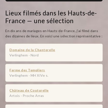
Lieux filmés dans les Hauts-de-
France — une sélection
En dix ans de mariages en Hauts-de-France, j’ai filmé dans
des dizaines de lieux. En voici une sélection représentative :
Domaine de la Chanterelle
Verlinghem · Nord
Ferme des Templiers
Verlinghem · MH XIVe s.
Château de Couturelle
Artois · Proche Arras