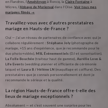
en Flandres, l’
Amphitryon
à Roncq, la
Claire Fontaine
à
Wicres, l’
Abbaye de Morienval
dans l’Oise.
Voir tous mes
mariages filmés →
Travaillez-vous avec d’autres prestataires
mariage en Hauts-de-France ?
Oui — j’ai un réseau de partenaires de confiance avec qui je
collabore régulièrement :
Stéphane Joly
(photographe de
mariage, +15 ans d’expérience, que je recommande pour le
duo photo+vidéo),
MSL Évènementiels
(DJ et sonorisation),
La Folle Bouchée
(traiteur haut de gamme),
Aurélie Love &
Life Events
(wedding planner et officiante de cérémonie
laïque) et
Laura B / Hélène LN
(maquillage et coiffure). Des
prestataires que je connais personnellement et dont je
recommande le sérieux et la qualité.
La région Hauts-de-France offre-t-elle des
lieux de mariage exceptionnels ?
Absolument — et c’est souvent une surprise pour les