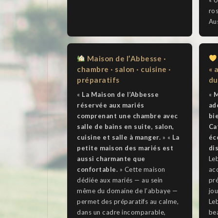
ros
Aus
Maison de l’Abbesse ·
chambre · salon · cuisine ·
« 
préparatifs
du
«
La Maison de l’Abbesse
«
M
réservée aux mariés
ad
comprenant une chambre avec
bi
salle de bains en suite, salon,
Ca
cuisine et salle à manger.
» «
La
éc
petite maison des mariés est
di
aussi charmante que
Le
confortable.
» Cette maison
acc
dédiée aux mariés — au sein
pr
même du domaine de l’abbaye —
jou
permet des préparatifs au calme,
Le
dans un cadre incomparable,
be