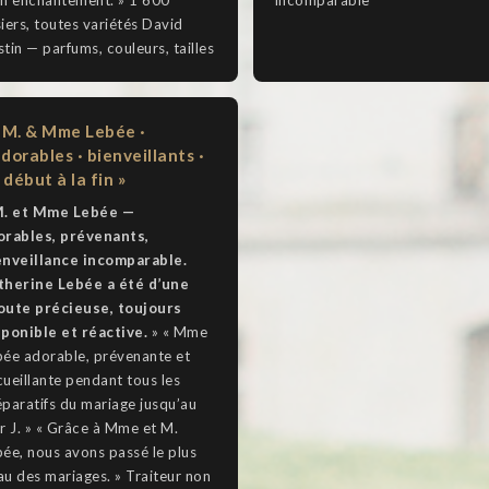
iers, toutes variétés David
tin — parfums, couleurs, tailles
M. & Mme Lebée ·
adorables · bienveillants ·
 début à la fin »
. et Mme Lebée —
orables, prévenants,
enveillance incomparable.
therine Lebée a été d’une
oute précieuse, toujours
sponible et réactive.
» « Mme
bée adorable, prévenante et
ueillante pendant tous les
éparatifs du mariage jusqu’au
r J. » « Grâce à Mme et M.
bée, nous avons passé le plus
au des mariages. » Traiteur non