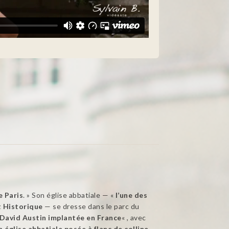
e Paris
. » Son église abbatiale — «
l’une des
 Historique
— se dresse dans le parc du
e David Austin implantée en France
« , avec
 église abbatiale posée à flanc de colline,