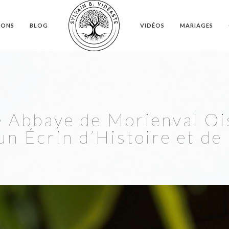
IONS
BLOG
VIDÉOS
MARIAGES
 Abbaye de Morienval Oi
un Écrin d’Histoire et de