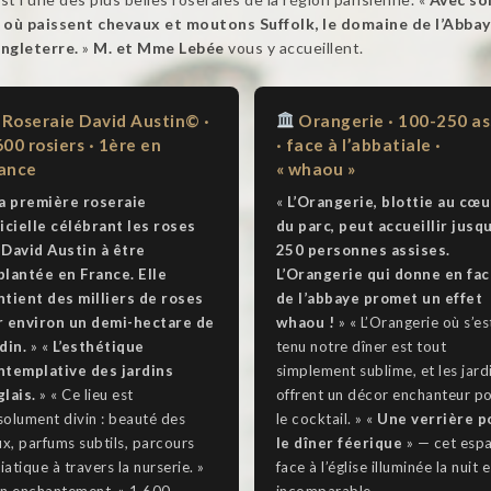
ie où paissent chevaux et moutons Suffolk, le domaine de l’Abba
Angleterre.
»
M. et Mme Lebée
vous y accueillent.
Roseraie David Austin© ·
Orangerie · 100-250 as
600 rosiers · 1ère en
· face à l’abbatiale ·
ance
« whaou »
a première roseraie
«
L’Orangerie, blottie au cœu
ficielle célébrant les roses
du parc, peut accueillir jusqu
 David Austin à être
250 personnes assises.
plantée en France. Elle
L’Orangerie qui donne en fac
ntient des milliers de roses
de l’abbaye promet un effet
r environ un demi-hectare de
whaou !
» « L’Orangerie où s’es
din.
» «
L’esthétique
tenu notre dîner est tout
ntemplative des jardins
simplement sublime, et les jard
glais.
» « Ce lieu est
offrent un décor enchanteur p
solument divin : beauté des
le cocktail. » «
Une verrière p
ux, parfums subtils, parcours
le dîner féerique
» — cet esp
tiatique à travers la nurserie. »
face à l’église illuminée la nuit e
Un enchantement. » 1 600
incomparable