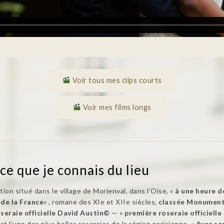
Voir tous mes clips courts
Voir mes films longs
ce que je connais du lieu
on situé dans le village de Morienval, dans l’Oise, «
à une heure d
 de la France
« , romane des XIe et XIIe siècles,
classée Monument
seraie officielle David Austin©
— «
première roseraie officiell
 l’une des plus belles roseraies de la région parisienne. «
Avec son