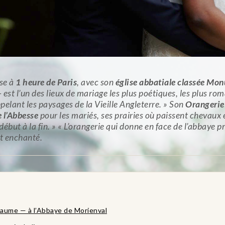
se à
1 heure de Paris
, avec son
église abbatiale classée Mo
 est l’un des lieux de mariage les plus poétiques, les plus rom
pelant les paysages de la Vieille Angleterre. » Son
Orangerie
 l’Abbesse
pour les mariés, ses prairies où paissent chevaux 
ébut à la fin. » « L’orangerie qui donne en face de l’abbaye p
nt enchanté.
llaume — à l’Abbaye de Morienval