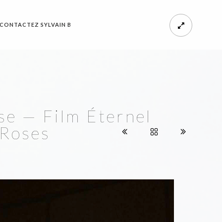
CONTACTEZ SYLVAIN B
se — Film Éternel
 Roses