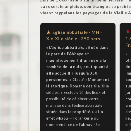
sa roseraie anglaise, son étang et sa prair
vivant rappelant les paysages de la Vieille 
Église abbatiale · MH ·
XIe-XIIe siècle · 350 pers.
1 
Fr
«
L’église abbatiale, située dans
le parc de l’Abbaye et
«
L
magnifiquement illuminée à la
of
tombée de la nuit, peut quant à
de
elle accueillir jusqu’à 350
im
personnes.
» Classée
Monument
co
Historique
. Romane des XIe-XIIe
su
siècles. « Exclusivité des lieux et
jar
possibilité de célébrer votre
co
mariage dans l’église abbatiale
an
située dans la propriété. » « Un
ab
effet whaou — l’orangerie qui
lie
donne en face de l’abbaye ! »
ini
« 