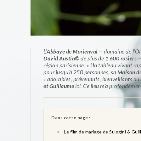
L’
Abbaye de Morienval
— domaine de l’Oi
David Austin©
de plus de
1 600 rosiers
—
région parisienne. « Un tableau vivant rap
pour jusqu’à 250 personnes, sa
Maison de
« adorables, prévenants, bienveillants du d
et Guillaume
ici. Ce lieu m’a profondéme
Dans cette page :
Le film de mariage de Sulogini & Gui