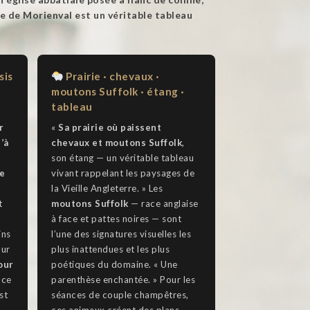
ye de Morienval est un véritable tableau
sis
Prairie · chevaux ·
moutons Suffolk · étang ·
tableau
r
«
Sa prairie où paissent
’à
chevaux et moutons Suffolk
,
son étang — un véritable tableau
e
vivant rappelant les paysages de
la Vieille Angleterre. » Les
t
moutons Suffolk
— race anglaise
à face et pattes noires — sont
ins
l’une des signatures visuelles les
our
plus inattendues et les plus
our
poétiques du domaine. « Une
ace
parenthèse enchantée. » Pour les
st
séances de couple champêtres,
ces animaux créent des plans