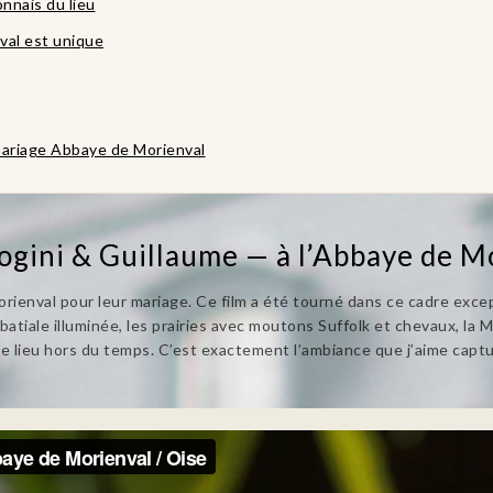
nnais du lieu
val est unique
ariage Abbaye de Morienval
logini & Guillaume — à l’Abbaye de M
orienval pour leur mariage. Ce film a été tourné dans ce cadre exce
abbatiale illuminée, les prairies avec moutons Suffolk et chevaux, la
ce lieu hors du temps. C’est exactement l’ambiance que j’aime captu