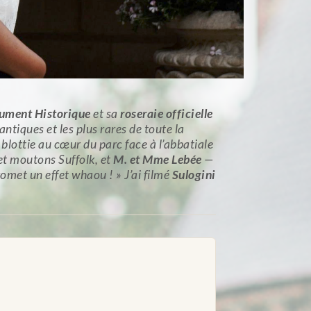
nument Historique
et sa
roseraie officielle
antiques et les plus rares de toute la
blottie au cœur du parc face à l’abbatiale
et moutons Suffolk, et
M. et Mme Lebée
—
romet un effet whaou ! » J’ai filmé
Sulogini