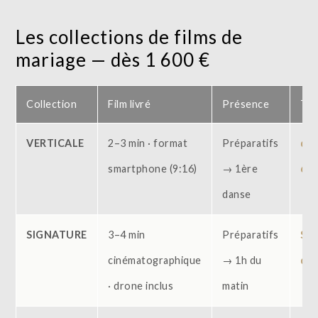
Les collections de films de
mariage — dès 1 600 €
Collection
Film livré
Présence
Tar
VERTICALE
2–3 min · format
Préparatifs
dès
smartphone (9:16)
→ 1ère
600
danse
SIGNATURE
3–4 min
Préparatifs
Sur
cinématographique
→ 1h du
dev
· drone inclus
matin