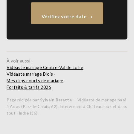
Vérifiez votre date →
À voir aussi :
Vidéaste mariage Centre-Val de Loire
·
Vidéaste mariage Blois
·
Mes clips courts de mariage
·
Forfaits & tarifs 2026
Page rédigée par
Sylvain Baratte
— Vidéaste de mariage basé
à Arras (Pas-de-Calais, 62), intervenant à Châteauroux et dans
tout l’Indre (36).