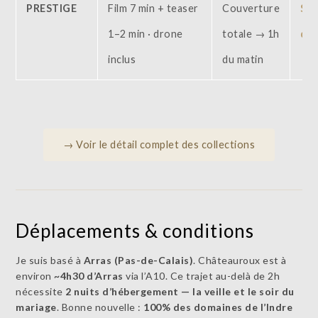
PRESTIGE
Film 7 min + teaser
Couverture
Sur
1–2 min · drone
totale → 1h
dev
inclus
du matin
→ Voir le détail complet des collections
Déplacements & conditions
Je suis basé à
Arras (Pas-de-Calais)
. Châteauroux est à
environ
~4h30 d’Arras
via l’A10. Ce trajet au-delà de 2h
nécessite
2 nuits d’hébergement — la veille et le soir du
mariage
. Bonne nouvelle :
100% des domaines de l’Indre