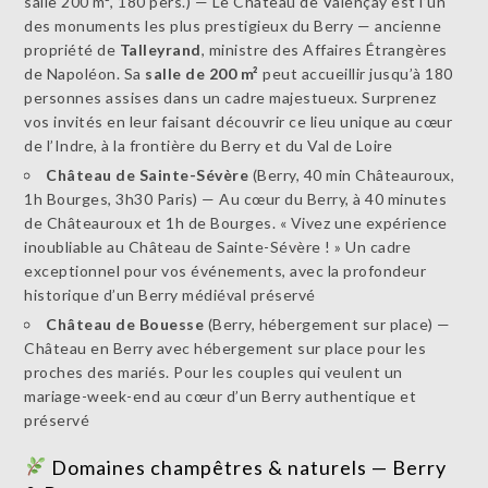
salle 200 m², 180 pers.) — Le Château de Valençay est l’un
des monuments les plus prestigieux du Berry — ancienne
propriété de
Talleyrand
, ministre des Affaires Étrangères
de Napoléon. Sa
salle de 200 m²
peut accueillir jusqu’à 180
personnes assises dans un cadre majestueux. Surprenez
vos invités en leur faisant découvrir ce lieu unique au cœur
de l’Indre, à la frontière du Berry et du Val de Loire
Château de Sainte-Sévère
(Berry, 40 min Châteauroux,
1h Bourges, 3h30 Paris) — Au cœur du Berry, à 40 minutes
de Châteauroux et 1h de Bourges. « Vivez une expérience
inoubliable au Château de Sainte-Sévère ! » Un cadre
exceptionnel pour vos événements, avec la profondeur
historique d’un Berry médiéval préservé
Château de Bouesse
(Berry, hébergement sur place) —
Château en Berry avec hébergement sur place pour les
proches des mariés. Pour les couples qui veulent un
mariage-week-end au cœur d’un Berry authentique et
préservé
Domaines champêtres & naturels — Berry