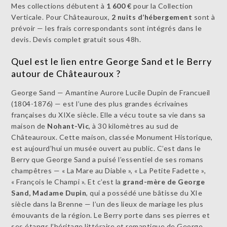
Mes collections débutent à
1 600 €
pour la Collection
Verticale. Pour Châteauroux,
2 nuits d’hébergement
sont à
prévoir — les frais correspondants sont intégrés dans le
devis. Devis complet gratuit sous 48h.
Quel est le lien entre George Sand et le Berry
autour de Châteauroux ?
George Sand — Amantine Aurore Lucile Dupin de Francueil
(1804-1876) — est l’une des plus grandes écrivaines
françaises du XIXe siècle. Elle a vécu toute sa vie dans sa
maison de
Nohant-Vic
, à 30 kilomètres au sud de
Châteauroux. Cette maison, classée Monument Historique,
est aujourd’hui un musée ouvert au public. C’est dans le
Berry que George Sand a puisé l’essentiel de ses romans
champêtres — « La Mare au Diable », « La Petite Fadette »,
« François le Champi ». Et c’est la
grand-mère de George
Sand, Madame Dupin
, qui a possédé une bâtisse du XIe
siècle dans la Brenne — l’un des lieux de mariage les plus
émouvants de la région. Le Berry porte dans ses pierres et
ses étangs l’héritage littéraire et romantique de George