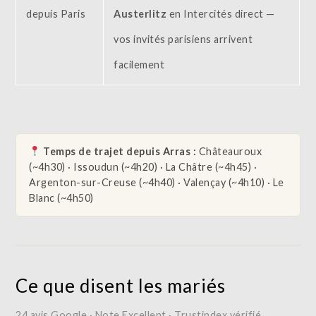
depuis Paris
Austerlitz
en Intercités direct —
vos invités parisiens arrivent
facilement
Temps de trajet depuis Arras :
Châteauroux
(~4h30) · Issoudun (~4h20) · La Châtre (~4h45) ·
Argenton-sur-Creuse (~4h40) · Valençay (~4h10) · Le
Blanc (~4h50)
Ce que disent les mariés
24 avis Google · Note Excellent · Trustindex vérifié