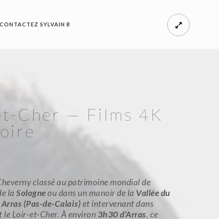
CONTACTEZ SYLVAIN B
-et-Cher — Films 4K
oire
everny classé au patrimoine mondial de
de la
Sologne
ou dans un manoir de la
Vallée du
à
Arras (Pas-de-Calais)
et intervenant dans
t le Loir-et-Cher. À environ
3h30 d’Arras
, ce