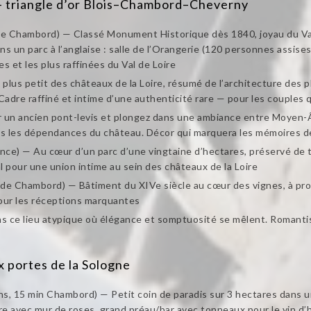
 triangle d’or Blois–Chambord–Cheverny
 de Chambord) — Classé Monument Historique dès 1840, joyau du Val
un parc à l’anglaise : salle de l’Orangerie (120 personnes assises
es et les plus raffinées du Val de Loire
plus petit des châteaux de la Loire, résumé de l’architecture des p
dre raffiné et intime d’une authenticité rare — pour les couples qu
r un ancien pont-levis et plongez dans une ambiance entre Moyen-
ans les dépendances du château. Décor qui marquera les mémoires de
nce) — Au cœur d’un parc d’une vingtaine d’hectares, préservé de t
l pour une union intime au sein des châteaux de la Loire
c de Chambord) — Bâtiment du XIVe siècle au cœur des vignes, à pro
our les réceptions marquantes
 ce lieu atypique où élégance et somptuosité se mêlent. Romantis
portes de la Sologne
ans, 15 min Chambord) — Petit coin de paradis sur 3 hectares dans
re avec mur de roses, grand préau/bar avec tonneaux pour le vin d