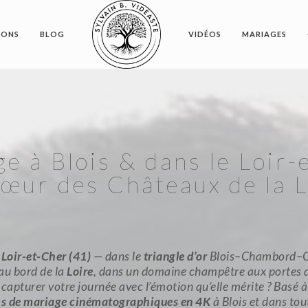
IONS
BLOG
VIDÉOS
MARIAGES
e à Blois & dans le Loir
cœur des Châteaux de la L
e
Loir-et-Cher (41)
— dans le
triangle d’or
Blois–Chambord–Ch
au bord de la
Loire
, dans un domaine champêtre aux portes 
capturer votre journée avec l’émotion qu’elle mérite ? Basé 
ms de mariage cinématographiques en 4K
à Blois et dans tou