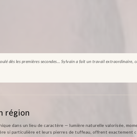
oulé dès les premières secondes… Sylvain a fait un travail extraordinaire, 
n région
phique dans un lieu de caractère — lumière naturelle valorisée, mo
re si particulière et leurs pierres de tuffeau, offrent exactement ce