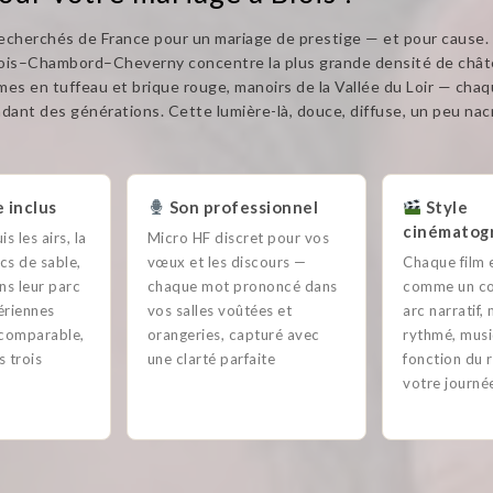
recherchés de France pour un mariage de prestige — et pour cause.
Blois–Chambord–Cheverny concentre la plus grande densité de châ
rmes en tuffeau et brique rouge, manoirs de la Vallée du Loir — chaq
dant des générations. Cette lumière-là, douce, diffuse, un peu nacr
 inclus
Son professionnel
Style
cinématog
 les airs, la
Micro HF discret pour vos
cs de sable,
vœux et les discours —
Chaque film 
ns leur parc
chaque mot prononcé dans
comme un co
ériennes
vos salles voûtées et
arc narratif
ncomparable,
orangeries, capturé avec
rythmé, musi
s trois
une clarté parfaite
fonction du 
votre journé