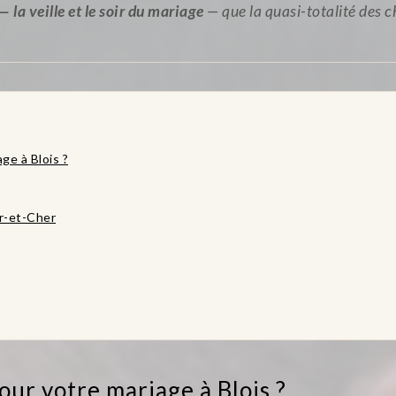
 la veille et le soir du mariage
— que la quasi-totalité des
ge à Blois ?
ir-et-Cher
our votre mariage à Blois ?