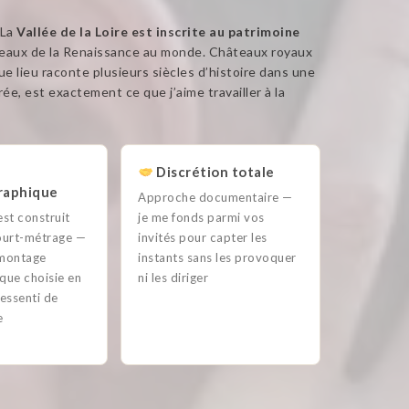
 La
Vallée de la Loire est inscrite au patrimoine
teaux de la Renaissance au monde. Châteaux royaux
ue lieu raconte plusieurs siècles d’histoire dans une
ée, est exactement ce que j’aime travailler à la
Discrétion totale
raphique
Approche documentaire —
est construit
je me fonds parmi vos
urt-métrage —
invités pour capter les
, montage
instants sans les provoquer
que choisie en
ni les diriger
ressenti de
e