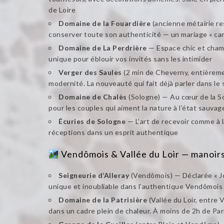
de Loire
Domaine de la Fouardière
(ancienne métairie re
conserver toute son authenticité — un mariage « camp
Domaine de La Perdrière
— Espace chic et champ
unique pour éblouir vos invités sans les intimider
Verger des Saules
(2 min de Cheverny, entièreme
modernité. La nouveauté qui fait déjà parler dans l
Domaine de Chalès
(Sologne) — Au cœur de la S
pour les couples qui aiment la nature à l’état sauvag
Écuries de Sologne
— L’art de recevoir comme à 
réceptions dans un esprit authentique
Vendômois & Vallée du Loir — manoir
Seigneurie d’Alleray
(Vendômois) — Déclarée « Jo
unique et inoubliable dans l’authentique Vendômois
Domaine de la Patrisière
(Vallée du Loir, entre 
dans un cadre plein de chaleur. À moins de 2h de Par