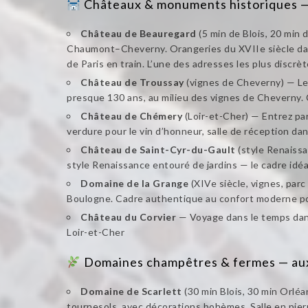
Châteaux & monuments historiques —
Château de Beauregard
(5 min de Blois, 20 min
Chaumont–Cheverny. Orangeries du XVIIe siècle dans 
de Paris en train. L’une des adresses les plus discrèt
Château de Troussay
(vignes de Cheverny) — Le 
presque 130 ans, au milieu des vignes de Cheverny. Ca
Château de Chémery
(Loir-et-Cher) — Entrez pa
verdure pour le vin d’honneur, salle de réception d
Château de Saint-Cyr-du-Gault
(style Renaissa
style Renaissance entouré de jardins — le cadre idéa
Domaine de la Grange
(XIVe siècle, vignes, par
Boulogne. Cadre authentique au confort moderne p
Château du Corvier
— Voyage dans le temps dans
Loir-et-Cher
Domaines champêtres & fermes — aux 
Domaine de Scarlett
(30 min Blois, 30 min Orlé
tournesols, avec décorations bohèmes. Salle en pier