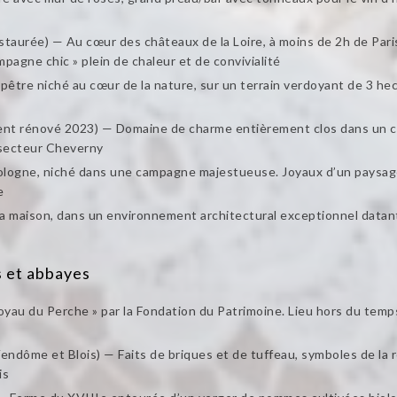
staurée) — Au cœur des châteaux de la Loire, à moins de 2h de Pari
agne chic » plein de chaleur et de convivialité
être niché au cœur de la nature, sur un terrain verdoyant de 3 he
nt rénové 2023) — Domaine de charme entièrement clos dans un ca
e secteur Cheverny
ologne, niché dans une campagne majestueuse. Joyaux d’un paysag
e
la maison, dans un environnement architectural exceptionnel data
s et abbayes
yau du Perche » par la Fondation du Patrimoine. Lieu hors du temp
Vendôme et Blois) — Faits de briques et de tuffeau, symboles de la ré
is