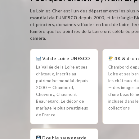
Le Loir-et-Cher est l’un des départements les plus 
mondial de l’UNESCO
depuis 2000, et le triangle 
et princiers, domaines viticoles en bord de Loire, fe
lumière que les peintres de la Loire ont célébrée pen
caméra.
Val de Loire UNESCO
4K & drone
La Vallée de la Loire et ses
Chambord depuis
châteaux, inscrits au
Loire et ses ban
patrimoine mondial depuis
les châteaux da
2000 — Chambord,
— des images a
Cheverny, Chaumont,
d’une beauté i
Beauregard. Le décor de
incluses dans le
mariage le plus prestigieux
collections
de France
Double sauvegarde