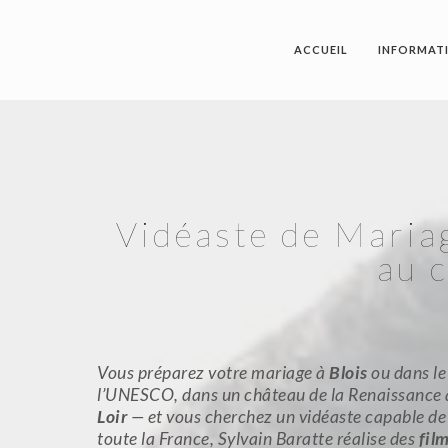
ACCUEIL
INFORMAT
Vidéaste de Mariag
au 
Vous préparez votre mariage à
Blois
ou dans l
l’UNESCO, dans un château de la Renaissance 
Loir
— et vous cherchez un vidéaste capable de 
toute la France, Sylvain Baratte réalise des
fil