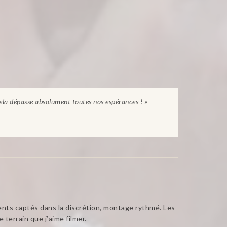
cela dépasse absolument toutes nos espérances ! »
ments captés dans la discrétion, montage rythmé. Les
 terrain que j’aime filmer.