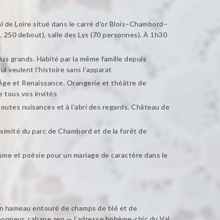
 de Loire situé dans le carré d’or Blois–Chambord–
, 250 debout), salle des Lys (70 personnes). À 1h30
lus grands. Habité par la même famille depuis
i veulent l’histoire sans l’apparat
Âge et Renaissance. Orangerie et théâtre de
 tous vos invités
outes nuisances et à l’abri des regards. Château de
ximité du parc de Chambord et de la forêt de
me et poésie pour un mariage de caractère dans le
 un hameau entouré de champs de blé et de
’honneur, cabane zen — l’adresse bohème-chic du Val