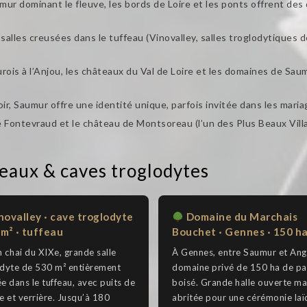
ur dominant le fleuve, les bords de Loire et les ponts offrent de
alles creusées dans le tuffeau (Vinovalley, salles troglodytiques 
ois à l’Anjou, les châteaux du Val de Loire et les domaines de S
ir, Saumur offre une identité unique, parfois invitée dans les maria
e Fontevraud et le château de Montsoreau (l’un des Plus Beaux Vill
eaux & caves troglodytes
novalley · cave troglodyte
Domaine du Marchais
 m² · tuffeau
Bouchet · Gennes · 150 h
 chai du XIXe, grande salle
À Gennes, entre Saumur et Ang
odyte de 530 m² entièrement
domaine privé de 150 ha de pa
e dans le tuffeau, avec puits de
boisé. Grande halle ouverte ma
e et verrière. Jusqu’à 180
abritée pour une cérémonie laï