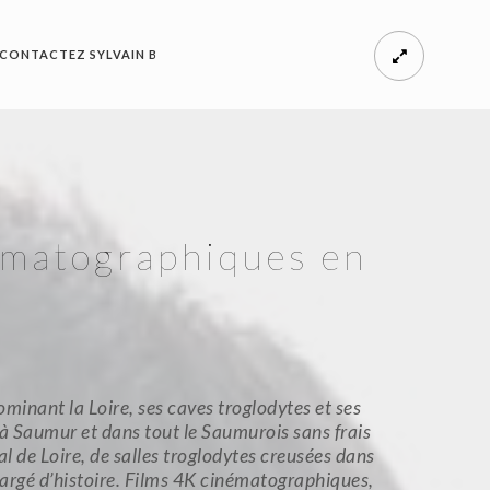
CONTACTEZ SYLVAIN B
ématographiques en
ominant la Loire, ses caves troglodytes et ses
s à Saumur et dans tout le Saumurois sans frais
al de Loire, de salles troglodytes creusées dans
hargé d’histoire. Films 4K cinématographiques,