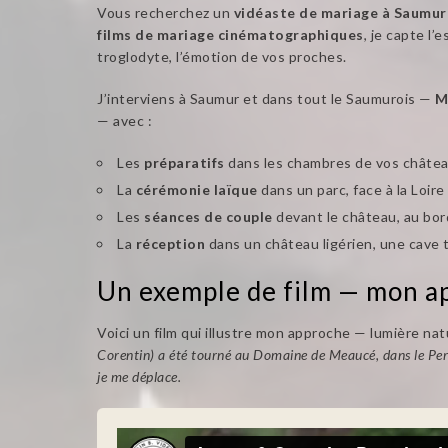
Vous recherchez un
vidéaste de mariage à Saumur
films de mariage cinématographiques
, je capte l
troglodyte, l’émotion de vos proches.
J’interviens à Saumur et dans tout le Saumurois —
M
— avec :
Les
préparatifs
dans les chambres de vos châte
La
cérémonie laïque
dans un parc, face à la Loir
Les
séances de couple
devant le château, au bord
La
réception
dans un château ligérien, une cave 
Un exemple de film — mon 
Voici un film qui illustre mon approche — lumière n
Corentin) a été tourné au Domaine de Meaucé, dans le Perch
je me déplace.