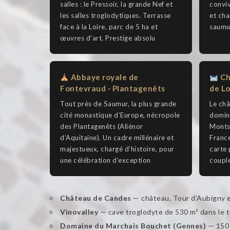
salles : le Pressoir, la grande Nef et
conviv
les salles troglodytiques. Terrasse
et cha
face à la Loire, parc de 5 ha et
saumu
œuvres d’art. Prestige absolu
Abbaye royale de
Ch
Fontevraud · Plantagenêts
de Lo
Tout près de Saumur, la plus grande
Le ch
cité monastique d’Europe, nécropole
domina
des Plantagenêts (Aliénor
Montso
d’Aquitaine). Un cadre millénaire et
France
majestueux, chargé d’histoire, pour
carte 
une célébration d’exception
couple
Château de Candes
— château, Tour d’Aubigny et
Vinovalley
— cave troglodyte de 530 m² dans le t
Domaine du Marchais Bouchet (Gennes)
— 150 