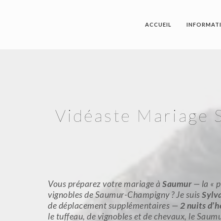
ACCUEIL
INFORMAT
Vidéaste Mariage 
Vous préparez votre mariage à
Saumur
— la « p
vignobles de Saumur-Champigny ? Je suis
Sylv
de déplacement supplémentaires —
2 nuits d’
le tuffeau, de vignobles et de chevaux, le Saum