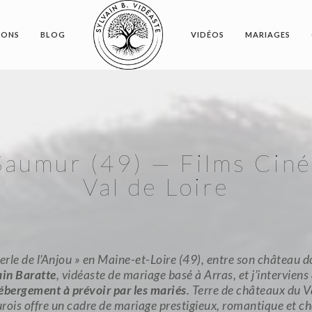
IONS
BLOG
VIDÉOS
MARIAGES
Saumur (49) — Films Cin
Val de Loire
erle de l’Anjou » en Maine-et-Loire (49), entre son château d
ain Baratte
, vidéaste de mariage basé à Arras, et j’intervien
hébergement à prévoir par les mariés
. Terre de châteaux du V
urois offre un cadre de mariage prestigieux, romantique et c