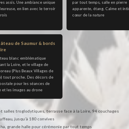
es assis. Une ambiance unique
par tout temps, salle en pierre
leureuse, en lien avec le terroir
apparente, étang. Calme et int
rois
cœur de la nature
âteau de Saumur & bords
ire
âteau blanc emblématique
nt la Loire, et le village de
reau (Plus Beaux Villages de
) tout proche. Des décors de
postale pour les séances de
 et les images au drone
 salles troglodytiques, terrasse face à la Loire, 94 couchages
uffeau, jusqu’à 180 convives
ha, grande halle pour cérémonie par tout temps