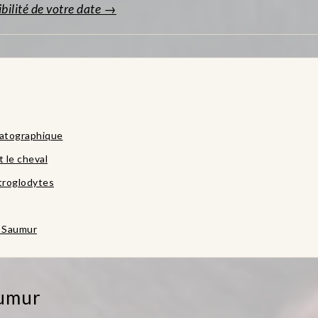
ibilité de votre date →
matographique
t le cheval
troglodytes
e Saumur
aumur