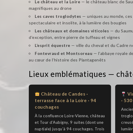
Le château et la Loire
— le château blanc de Saum
magnifiques au drone
Les caves troglodytes
— uniques au monde, ces s
spectaculaire et insolite, à la lumière des bougies
Les châteaux et domaines viticoles
— du Saumur
d’exception, entre pierre de tuffeau et vignes
L’esprit équestre
— ville du cheval et du Cadre no
Fontevraud et Montsoreau
— l’abbaye royale d
au cœur de l’histoire des Plantagenêts
Lieux emblématiques — chât
Château de Candes ·
Vi
terrasse face à la Loire · 94
· 530
couchages
Ancien
À la confluence Loire-Vienne, château
trogl
et Tour d’Aubigny, 9 suites (dont une
creusé
nuptiale) jusqu’à 94 couchages. Trois
lumièr