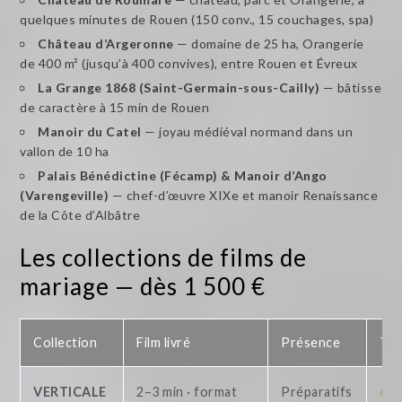
quelques minutes de Rouen (150 conv., 15 couchages, spa)
Château d’Argeronne
— domaine de 25 ha, Orangerie
de 400 m² (jusqu’à 400 convives), entre Rouen et Évreux
La Grange 1868 (Saint-Germain-sous-Cailly)
— bâtisse
de caractère à 15 min de Rouen
Manoir du Catel
— joyau médiéval normand dans un
vallon de 10 ha
Palais Bénédictine (Fécamp) & Manoir d’Ango
(Varengeville)
— chef-d’œuvre XIXe et manoir Renaissance
de la Côte d’Albâtre
Les collections de films de
mariage — dès 1 500 €
Collection
Film livré
Présence
Tar
VERTICALE
2–3 min · format
Préparatifs
dès