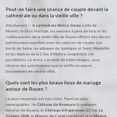
Peut-on faire une séance de couple devant la
cathédrale ou dans la vieille ville ?
Absolument — la
cathédrale Notre-Dame
(celle de
Monet), le Gros-Horloge, les maisons à pans de bois et les
ruelles pavées de la vieille ville de Rouen offrent des décors
patrimoniaux superbes pour les séances de couple. Les
bords de Seine, les abbayes de Jumièges et Saint-Wandrille
et les falaises de la Côte d’Albâtre complètent ces
possibilités. Le drone y produit de belles images, sous
réserve des autorisations que je vérifie en amont
(notamment en centre-ville).
Quels sont les plus beaux lieux de mariage
autour de Rouen ?
Le pays rouennais est très riche. Parmi les plus
remarquables : le
Château de Roumare
(à quelques
minutes de Rouen), le
Château d’Argeronne
(25 ha),
La
Grange 1868
, le
Manoir du Catel
(médiéval) et le
Manoir