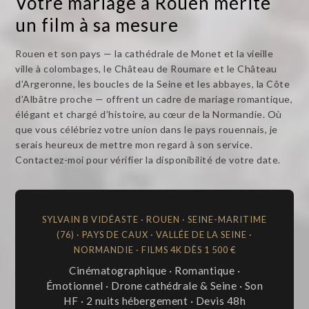
Votre mariage à Rouen mérite
un film à sa mesure
Rouen et son pays — la cathédrale de Monet et la vieille
ville à colombages, le Château de Roumare et le Château
d’Argeronne, les boucles de la Seine et les abbayes, la Côte
d’Albâtre proche — offrent un cadre de mariage romantique,
élégant et chargé d’histoire, au cœur de la Normandie. Où
que vous célébriez votre union dans le pays rouennais, je
serais heureux de mettre mon regard à son service.
Contactez-moi pour vérifier la disponibilité de votre date.
SYLVAIN B VIDÉASTE · ROUEN · SEINE-MARITIME
(76) · PAYS DE CAUX · VALLÉE DE LA SEINE ·
NORMANDIE · FILMS 4K DÈS 1 500 €
Cinématographique · Romantique ·
Émotionnel · Drone cathédrale & Seine · Son
HF · 2 nuits hébergement · Devis 48h