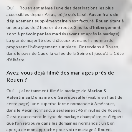
Oui — Rouen est même l’une des destinations les plus
accessibles depuis Arras, où je suis basé.
Aucun frais de
déplacement supplémentaire
n’est facturé. Rouen étant à
un peu plus de 2 heures de route,
2 nuits d’hébergement
sont à prévoir par les mariés
(avant et après le mariage).
La grande majorité des châteaux et manoirs normands
proposent l’hébergement sur place. J’interviens à Rouen,
dans le pays de Caux, la vallée de la Seine et jusqu’à la Côte
d’Albâtre.
Avez-vous déjà filmé des mariages près de
Rouen ?
Oui — j’ai notamment filmé le mariage de
Marion &
Valentin au Domaine de Guerquesalle
(visible en haut de
cette page), une superbe ferme normande à Amécourt,
dans le Vexin normand, à seulement 45 minutes de Rouen.
C’est exactement le type de mariage champêtre et élégant
que l’on retrouve dans les domaines normands : un bon
aperçu de mon approche pour votre mariage à Rouen.