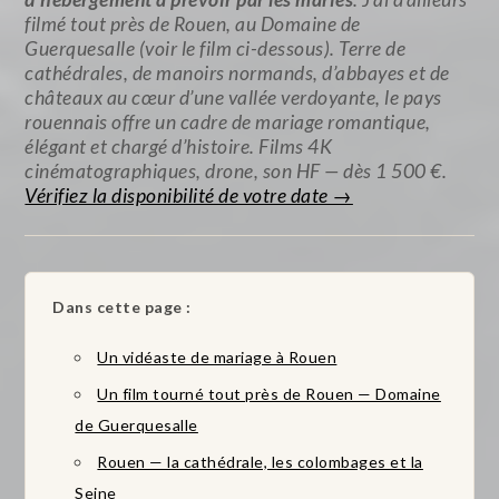
filmé tout près de Rouen, au Domaine de
Guerquesalle (voir le film ci-dessous). Terre de
cathédrales, de manoirs normands, d’abbayes et de
châteaux au cœur d’une vallée verdoyante, le pays
rouennais offre un cadre de mariage romantique,
élégant et chargé d’histoire. Films 4K
cinématographiques, drone, son HF — dès 1 500 €.
Vérifiez la disponibilité de votre date →
Dans cette page :
Un vidéaste de mariage à Rouen
Un film tourné tout près de Rouen — Domaine
de Guerquesalle
Rouen — la cathédrale, les colombages et la
Seine