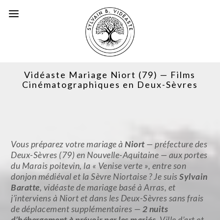
Vidéaste Mariage Niort (79) — Films
Cinématographiques en Deux-Sèvres
Vous préparez votre mariage à
Niort
— préfecture des
Deux-Sèvres (79) en Nouvelle-Aquitaine — aux portes
du Marais poitevin, la « Venise verte », entre son
donjon médiéval et la Sèvre Niortaise ? Je suis
Sylvain
Baratte
, vidéaste de mariage basé à Arras, et
j’interviens à Niort et dans les Deux-Sèvres sans frais
de déplacement supplémentaires —
2 nuits
d’hébergement à prévoir par les mariés
. Ville d’art et