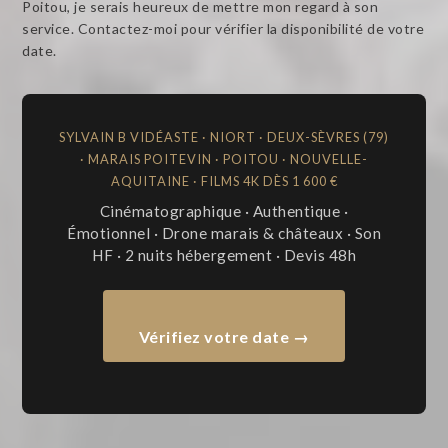
Poitou, je serais heureux de mettre mon regard à son
service. Contactez-moi pour vérifier la disponibilité de votre
date.
SYLVAIN B VIDÉASTE · NIORT · DEUX-SÈVRES (79)
· MARAIS POITEVIN · POITOU · NOUVELLE-
AQUITAINE · FILMS 4K DÈS 1 600 €
Cinématographique · Authentique ·
Émotionnel · Drone marais & châteaux · Son
HF · 2 nuits hébergement · Devis 48h
Vérifiez votre date →