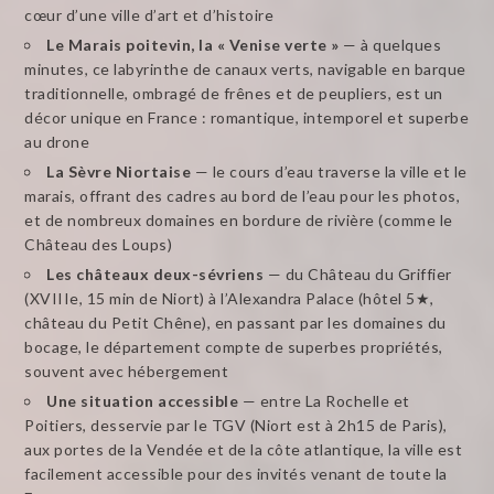
cœur d’une ville d’art et d’histoire
Le Marais poitevin, la « Venise verte »
— à quelques
minutes, ce labyrinthe de canaux verts, navigable en barque
traditionnelle, ombragé de frênes et de peupliers, est un
décor unique en France : romantique, intemporel et superbe
au drone
La Sèvre Niortaise
— le cours d’eau traverse la ville et le
marais, offrant des cadres au bord de l’eau pour les photos,
et de nombreux domaines en bordure de rivière (comme le
Château des Loups)
Les châteaux deux-sévriens
— du Château du Griffier
(XVIIIe, 15 min de Niort) à l’Alexandra Palace (hôtel 5★,
château du Petit Chêne), en passant par les domaines du
bocage, le département compte de superbes propriétés,
souvent avec hébergement
Une situation accessible
— entre La Rochelle et
Poitiers, desservie par le TGV (Niort est à 2h15 de Paris),
aux portes de la Vendée et de la côte atlantique, la ville est
facilement accessible pour des invités venant de toute la