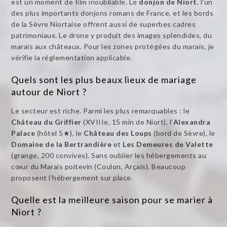
est un moment de film inoubliable. Le
donjon de Niort
, l’un
des plus importants donjons romans de France, et les bords
de la Sèvre Niortaise offrent aussi de superbes cadres
patrimoniaux. Le drone y produit des images splendides, du
marais aux châteaux. Pour les zones protégées du marais, je
vérifie la réglementation applicable.
Quels sont les plus beaux lieux de mariage
autour de Niort ?
Le secteur est riche. Parmi les plus remarquables : le
Château du Griffier
(XVIIIe, 15 min de Niort), l’
Alexandra
Palace
(hôtel 5★), le
Château des Loups
(bord de Sèvre), le
Domaine de la Bertrandière
et
Les Demeures de Valette
(grange, 200 convives). Sans oublier les hébergements au
cœur du Marais poitevin (Coulon, Arçais). Beaucoup
proposent l’hébergement sur place.
Quelle est la meilleure saison pour se marier à
Niort ?