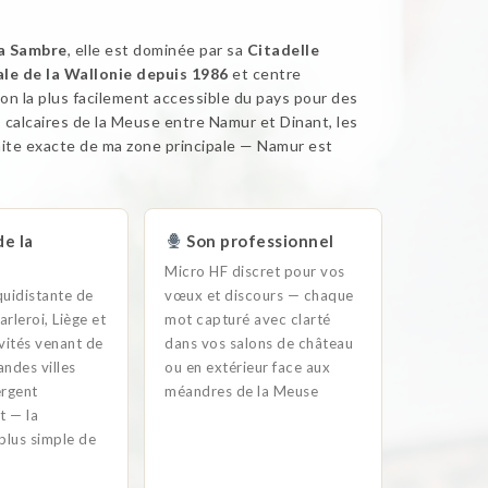
la Sambre
, elle est dominée par sa
Citadelle
le de la Wallonie depuis 1986
et centre
ion la plus facilement accessible du pays pour des
 calcaires de la Meuse entre Namur et Dinant, les
mite exacte de ma zone principale — Namur est
e la
Son professionnel
Micro HF discret pour vos
uidistante de
vœux et discours — chaque
arleroi, Liège et
mot capturé avec clarté
vités venant de
dans vos salons de château
andes villes
ou en extérieur face aux
ergent
méandres de la Meuse
t — la
 plus simple de