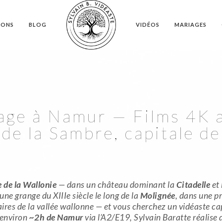
IONS
BLOG
VIDÉOS
MARIAGES
age à Namur — Films 4K a
de la Sambre, capitale de
e de la Wallonie
— dans un château dominant la
Citadelle
et 
ne grange du XIIIe siècle le long de la
Molignée
, dans une pr
lcaires de la vallée wallonne — et vous cherchez un vidéaste c
 environ
~2h de Namur
via l’A2/E19, Sylvain Baratte réalise