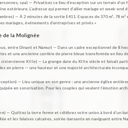
personnes, spa) — Privatisez ce lieu d’exception sur un terrain d’un
cine extérieure. L’adresse qui permet d’allier mariage et week-end 
hambres) — À 2 minutes de la sortie E411. Espaces de 370 m², 78 m² 
es mariages, événements d’entreprises et privés »
e de la Molignée
s, entre Dinant et Namur) — Dans un cadre exceptionnel de 8 hect
 gîtes et une ancienne carrière de pierre bleue transformée en lieu 
istercienne XIIIe) — La grange date du XIIIe siècle et faisait pa
s en pierre — une hauteur et une majesté architecturale incompara
réception) — Lieu unique en son genre : une ancienne église entièr
équipée en sonorisation. Pour les couples qui veulent l’émotion ar
re) — Quittez la terre ferme et célébrez votre union à bord d’un ba
vallée et les falaises calcaires, soirée dansante en naviguant entre