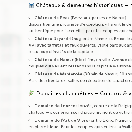
Châteaux & demeures historiques — 
Château de Beez
(Beez, aux portes de Namur) — Di
disposition une propriété d’exception. « Ils ont le d
authentique pour l’accueil — pour les couples qui ch
Château Bayard
(Dhuy, entre Namur et Bruxelles
XVI avec taffetas et feux ouverts, vaste parc aux ar
beaucoup d’invités de la capitale
Château de Namur
(hôtel 4★, en ville, Avenue d
couples qui veulent rester dans la capitale wallonne
Château de Wanfercée
(30 min de Namur, 30 ans
Parc de 5 hectares, salles de réception de caractèr
Domaines champêtres — Condroz & va
Domaine de Lonzée
(Lonzée, centre de la Belgi
château — pour organiser chaque moment de votre jo
Domaine de l’Art de Vivre
(entre Liège, Namur e
en pierre bleue. Pour les couples qui veulent la Wal