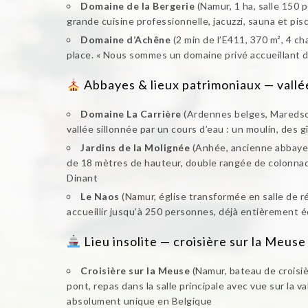
Domaine de la Bergerie
(Namur, 1 ha, salle 150 
grande cuisine professionnelle, jacuzzi, sauna et pis
Domaine d’Achêne
(2 min de l’E411, 370 m², 4 c
place. « Nous sommes un domaine privé accueillant d
Abbayes & lieux patrimoniaux — vallé
Domaine La Carrière
(Ardennes belges, Maredsou
vallée sillonnée par un cours d’eau : un moulin, des
Jardins de la Molignée
(Anhée, ancienne abbaye c
de 18 mètres de hauteur, double rangée de colonnade
Dinant
Le Naos
(Namur, église transformée en salle de 
accueillir jusqu’à 250 personnes, déjà entièrement 
Lieu insolite — croisière sur la Meuse
Croisière sur la Meuse
(Namur, bateau de croisiè
pont, repas dans la salle principale avec vue sur la 
absolument unique en Belgique