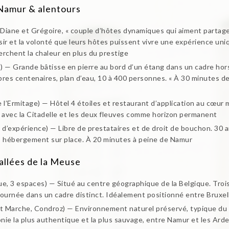
Namur & alentours
ane et Grégoire, « couple d’hôtes dynamiques qui aiment partager, r
ésir et la volonté que leurs hôtes puissent vivre une expérience uniq
erchent la chaleur en plus du prestige
) — Grande bâtisse en pierre au bord d’un étang dans un cadre hor
bres centenaires, plan d’eau, 10 à 400 personnes. « À 30 minutes d
e l’Ermitage) — Hôtel 4 étoiles et restaurant d’application au cœur 
, avec la Citadelle et les deux fleuves comme horizon permanent
 d’expérience) — Libre de prestataires et de droit de bouchon. 30 
e, hébergement sur place. À 20 minutes à peine de Namur
llées de la Meuse
que, 3 espaces) — Situé au centre géographique de la Belgique. Tr
urnée dans un cadre distinct. Idéalement positionné entre Bruxell
t Marche, Condroz) — Environnement naturel préservé, typique du 
lonie la plus authentique et la plus sauvage, entre Namur et les Ar