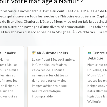
pour votre mariage à Namur ?
et historique incomparable. Bâtie au
confluent de la Meuse et de 
ux qui a traversé tous les siècles de l’histoire européenne.
Capita
de Bruxelles, Charleroi, Liège et Mons — ce qui en fait la destinat
re en outre des paysages d’une diversité remarquable — les falaises
 et les abbayes cisterciennes de la Molignée. À
~2h d’Arras
— la li
illénaire
4K & drone inclus
Centre d
Belgique
e Namur
Le confluent Meuse-Sambre,
luent Meuse-
la Citadelle, les falaises
Namur est éq
lus de mille
calcaires de la Meuse
Bruxelles, Ch
les airs au
namuroise, les châteaux
Mons. Vos in
s images les
dans leurs parcs — des
toutes les gr
 de Belgique
images aériennes d’une
belges conv
e sur son
beauté dramatique
naturellemen
euves qui se
incomparable
logistique la
Wallonie