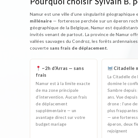
Pourquoi choisir Sylvain B. 
Namur est une ville d’une singularité géographique 
millénaire
— forteresse perchée sur un éperon roche
géographique de la Belgique, Namur est équidistante 
invités venant de partout. La province de Namur off
vallées sauvages du Condroz, les forêts ardennaises
couverte
sans frais de déplacement
.
~2h d’Arras — sans
Citadelle m
frais
La Citadelle d
Namur est à la limite exacte
domine le conf
de ma zone principale
Sambre depuis p
d’intervention. Aucun frais
ans. Vue depuis 
de déplacement
drone : l’une de
supplémentaire — un
plus frappantes
avantage direct sur votre
— une forteress
budget mariage
éperon, deux fl
rejoignent