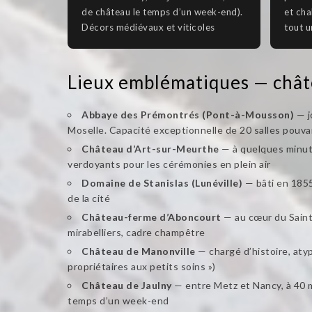
de château le temps d’un week-end).
et cha
Décors médiévaux et viticoles
tout 
Lieux emblématiques — chât
Abbaye des Prémontrés (Pont-à-Mousson)
— j
Moselle. Capacité exceptionnelle de 20 salles pouvant
Château d’Art-sur-Meurthe
— à quelques minute
verdoyants pour les cérémonies en plein air
Domaine de Stanislas (Lunéville)
— bâti en 1855
de la cité
Château-ferme d’Aboncourt
— au cœur du Saint
mirabelliers, cadre champêtre
Château de Manonville
— chargé d’histoire, atyp
propriétaires aux petits soins »)
Château de Jaulny
— entre Metz et Nancy, à 40 m
temps d’un week-end