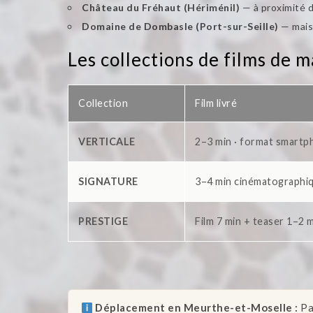
Château du Fréhaut (Hériménil)
— à proximité d
Domaine de Dombasle (Port-sur-Seille)
— maiso
Les collections de films de 
Collection
Film livré
VERTICALE
2–3 min · format smartp
SIGNATURE
3–4 min cinématographiq
PRESTIGE
Film 7 min + teaser 1–2 m
Déplacement en Meurthe-et-Moselle :
Pa