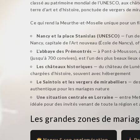
classé au patrimoine mondial de l’UNESCO, aux chât
terre d’art et d’histoire, ponctuée de vergers de mir
Ce qui rend la Meurthe-et-Moselle unique pour un fi
Nancy et la place Stanislas (UNESCO)
— l’un de
Nancy, capitale de l’Art nouveau (École de Nancy), 
L’abbaye des Prémontrés
— à Pont-à-Mousson, au 
(jusqu’à 700 convives), est l’un des plus beaux lieux
Les châteaux historiques
— du château de Lunévi
chargées d’histoire, souvent avec hébergement
Le Saintois et les vergers de mirabelliers
— des 
authentique pour les mariages nature
Une situation centrale en Lorraine
— entre Metz
idéale pour des invités venant de toute la région et 
Les grandes zones de maria
Nancy & son agglomération
Po