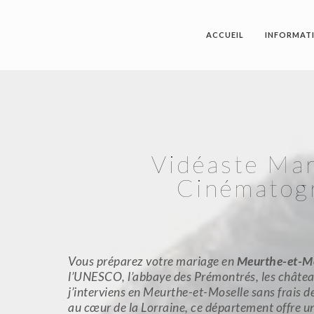
ACCUEIL
INFORMAT
Vidéaste Mar
Cinématogr
Vous préparez votre mariage en
Meurthe-et-Mo
l’UNESCO, l’abbaye des Prémontrés, les château
j’interviens en Meurthe-et-Moselle sans frais
au cœur de la Lorraine, ce département offre u