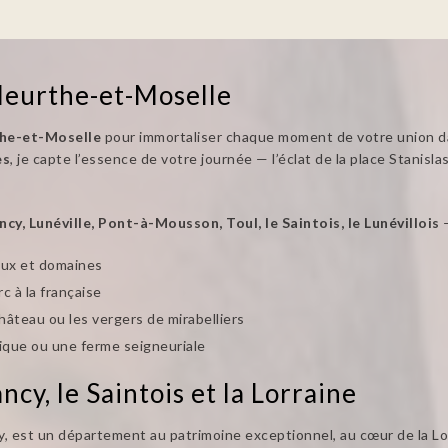
Meurthe-et-Moselle
the-et-Moselle
pour immortaliser chaque moment de votre union dan
es
, je capte l’essence de votre journée — l’éclat de la place Stanisl
cy, Lunéville, Pont-à-Mousson, Toul, le Saintois, le Lunévillois
—
aux et domaines
rc à la française
hâteau ou les vergers de mirabelliers
ique ou une ferme seigneuriale
y, le Saintois et la Lorraine
 est un département au patrimoine exceptionnel, au cœur de la Lorr