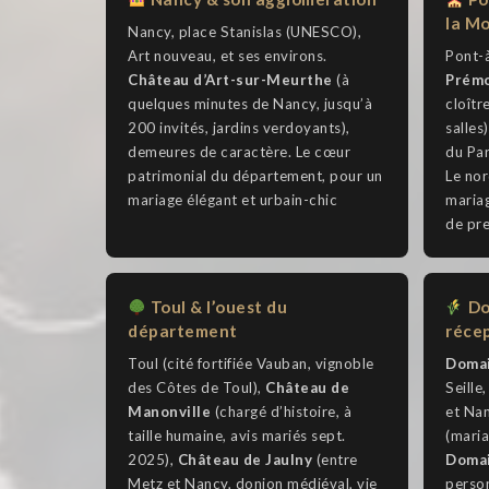
la Mo
Nancy, place Stanislas (UNESCO),
Art nouveau, et ses environs.
Pont-à
Château d’Art-sur-Meurthe
(à
Prém
quelques minutes de Nancy, jusqu’à
cloîtr
200 invités, jardins verdoyants),
salles
demeures de caractère. Le cœur
du Par
patrimonial du département, pour un
Le no
mariage élégant et urbain-chic
mariag
de pre
Toul & l’ouest du
Do
département
réce
Toul (cité fortifiée Vauban, vignoble
Domai
des Côtes de Toul),
Château de
Seille
Manonville
(chargé d’histoire, à
et Na
taille humaine, avis mariés sept.
(maria
2025),
Château de Jaulny
(entre
Domai
Metz et Nancy, donjon médiéval, vie
person