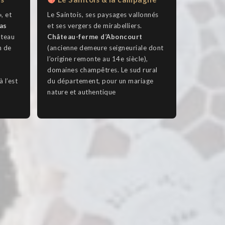
», et
Le Saintois, ses paysages vallonnés
as
et ses vergers de mirabelliers.
âteau
Château-ferme d’Aboncourt
n de
(ancienne demeure seigneuriale dont
l’origine remonte au 14e siècle),
domaines champêtres. Le sud rural
à l’est
du département, pour un mariage
nature et authentique