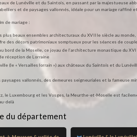
eaux de Lunéville et du Saintois, en passant par la majestueuse a
abelliers et de paysages vallonnés, idéale pour un mariage raffiné et
lm de mariage :
s plus beaux ensembles architecturaux du XVIIIe siècle au monde, a
offre des décors patrimoniaux somptueux pour les séances de coupl
bord de la Moselle, ce joyau de l’architecture monastique du XVIII
 de réception de Lorraine
lle (le « Versailles lorrain ») aux châteaux du Saintois et du Luné
paysages vallonnés, des demeures seigneuriales et la fameuse mir
, le Luxembourg et les Vosges, la Meurthe-et-Moselle est facileme
au-delà
ge du département
nt-à-Mousson & vallée de
Lunéville & le Lunévillo