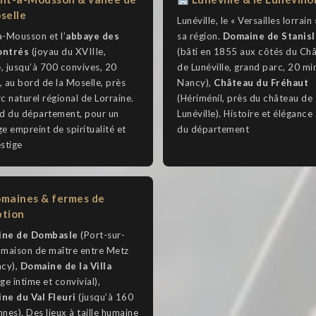
selle
Lunéville, le « Versailles lorrain 
-Mousson et l’
abbaye des
sa région.
Domaine de Stanisl
ontrés
(joyau du XVIIIe,
(bâti en 1855 aux côtés du Ch
e, jusqu’à 700 convives, 20
de Lunéville, grand parc, 20 mi
), au bord de la Moselle, près
Nancy),
Château du Fréhaut
c naturel régional de Lorraine.
(Hériménil, près du château de
rd du département, pour un
Lunéville). Histoire et élégance 
e empreint de spiritualité et
du département
stige
maines & fermes de
ption
ne de Dombasle
(Port-sur-
, maison de maître entre Metz
ncy),
Domaine de la Villa
ge intime et convivial),
ne du Val Fleuri
(jusqu’à 160
nes). Des lieux à taille humaine