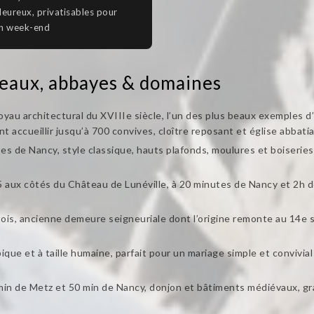
leureux, privatisables pour
un week-end
eaux, abbayes & domaines
oyau architectural du XVIIIe siècle, l’un des plus beaux exemples d
 accueillir jusqu’à 700 convives, cloître reposant et église abbatia
s de Nancy, style classique, hauts plafonds, moulures et boiseries 
 aux côtés du Château de Lunéville, à 20 minutes de Nancy et 2h de 
ois, ancienne demeure seigneuriale dont l’origine remonte au 14e s
ique et à taille humaine, parfait pour un mariage simple et convivia
in de Metz et 50 min de Nancy, donjon et bâtiments médiévaux, gran