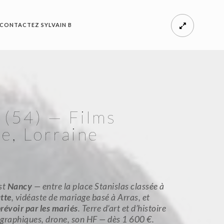
CONTACTEZ SYLVAIN B
 (54) — Films
e, Lorraine
st
Nancy
— entre la place Stanislas classée à
tte
, vidéaste de mariage basé à Arras, et
révoir par les mariés
. Terre d’art et d’histoire
ographiques, drone, son HF — dès 1 600 €.