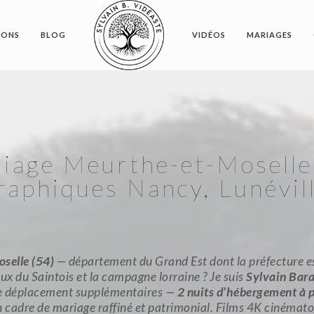
IONS
BLOG
VIDÉOS
MARIAGES
iage Meurthe-et-Moselle
aphiques Nancy, Lunévill
selle (54)
— département du Grand Est dont la préfecture e
x du Saintois et la campagne lorraine ? Je suis
Sylvain Bara
 de déplacement supplémentaires —
2 nuits d’hébergement à p
n cadre de mariage raffiné et patrimonial. Films 4K cinémat