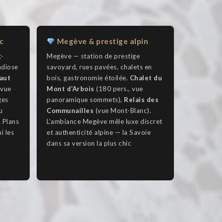
c
Megève & prestige alpin
t-
Megève — station de prestige
ndiose
savoyard, rues pavées, chalets en
aut
bois, gastronomie étoilée.
Chalet du
 vue
Mont d’Arbois
(180 pers., vue
ges
panoramique sommets),
Relais des
u
Communailles
(vue Mont-Blanc).
. Plans
L’ambiance Megève mêle luxe discret
i les
et authenticité alpine — la Savoie
dans sa version la plus chic