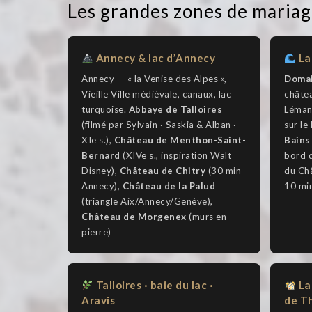
Les grandes zones de maria
Annecy & lac d’Annecy
La
Annecy — « la Venise des Alpes »,
Domai
Vieille Ville médiévale, canaux, lac
châtea
turquoise.
Abbaye de Talloires
Léman,
(filmé par Sylvain · Saskia & Alban ·
sur le
XIe s.),
Château de Menthon-Saint-
Bains
Bernard
(XIVe s., inspiration Walt
bord d
Disney),
Château de Chitry
(30 min
du Châ
Annecy),
Château de la Palud
10 mi
(triangle Aix/Annecy/Genève),
Château de Morgenex
(murs en
pierre)
Talloires · baie du lac ·
La
Aravis
de T