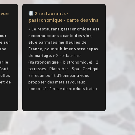
 vue
2 restaurants ·
gastronomique · carte des vins
«
Le restaurant gastronomique est
tour
reconnu pour sa carte des vins,
e sur
élue parmi les meilleures de
 une
France, pour sublimer votre repas
de mariage.
» 2 restaurants
ur le
(gastronomique + bistronomique) · 2
 Tout
terrasses · Piano-bar · Spa · Chef qui
 elles
« met un point d’honneur à vous
ort de
proposer des mets savoureux
concoctés à base de produits frais »