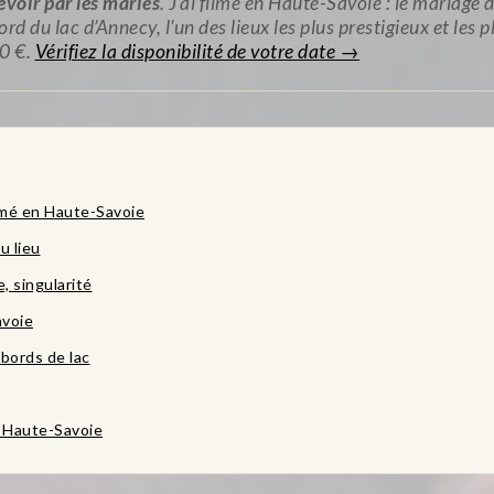
évoir par les mariés
. J’ai filmé en Haute-Savoie : le mariage 
d du lac d’Annecy, l’un des lieux les plus prestigieux et les 
0 €.
Vérifiez la disponibilité de votre date →
ilmé en Haute-Savoie
u lieu
, singularité
avoie
bords de lac
 Haute-Savoie