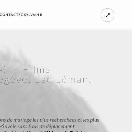
CONTACTEZ SYLVAIN B
4) — Films
egève, Lac Léman,
s de mariage les plus recherchées et les plus
te-Savoie sans frais de déplacement