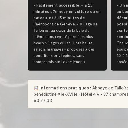
«
Facilement accessible — à 15
«
Un m
minutes d’Annecy en voiture ou en
au bo
bateau, et à 45 minutes de
décor
l’aéroport de Genève.
» Village de
poési
Talloires, au cœur de la baie du
conte
même nom, réputé parmi les plus
rendo
beaux villages du lac. Hors haute
Chauvr
saison, mariages « proposés à des
équip
conditions privilégiées, sans
12 à 1
compromis sur l’excellence »
années
Informations pratiques :
Abbaye de Talloire
bénédictine XIe-XVIIe · Hôtel 4★ · 37 chambres e
60 77 33