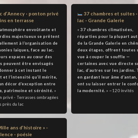
c d’Annecy · ponton privé
37 chambres et suites ·
dins en terrasse
lac · Grande Galerie
 atmosphère envoûtante et
«
37 chambres climatisées,
ardins majestueux se prêtent
réparties pour la plupart au
ellement à l’organisation de
de la Grande Galerie en chên
onies laïques, face au lac.
deux étages, offrent toutes
eurs espaces au cœur des
vue à couper le souffle —
ns peuvent être envisagés
certaines avec vue directe s
donner à cet instant le
lac, d’autres sur les jardins.
 et l’intensité qu’il mérite,
en gardant leur âme d’antan,
un décor d’exception entre
ont su laisser entrer le conf
e, patrimoine et sérénité.
»
la modernité.
» ~120 invités
n privé · Terrasses ombragées
s près du lac
ille ans d’histoire » ·
lence · poésie