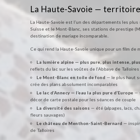
La Haute-Savoie — territoire
La Haute-Savoie est l’un des départements les plus s
Suisse et le Mont-Blanc, ses stations de prestige (
destination de mariage incomparable.
Ce qui rend la Haute-Savoie unique pour un film de m
La lumière alpine — plus pure, plus intense, pl
reflets du lac sur les voûtes de l’Abbaye de Talloir
Le Mont-Blanc en toile de fond
— le plus haut s
crée des plans absolument incomparables
Le lac d’Annecy — l’eau la plus pure d’Europe
— s
décor de carte postale pour les séances de couple
La diversité des saisons
— été (alpages, lacs, ch
fleurs sauvages)
Le château de Menthon-Saint-Bernard
— inspir
de Talloires