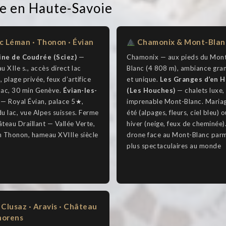
ge en Haute-Savoie
c Léman · Thonon · Évian
Chamonix & Mont-Blan
ne de Coudrée (Sciez)
—
Chamonix — aux pieds du Mon
u XIIe s., accès direct lac
Blanc (4 808 m), ambiance gra
 plage privée, feux d’artifice
et unique.
Les Granges d’en H
 lac, 30 min Genève.
Évian-les-
(Les Houches)
— chalets luxe,
— Royal Évian, palace 5★,
imprenable Mont-Blanc. Maria
u lac, vue Alpes suisses. Ferme
été (alpages, fleurs, ciel bleu) o
teau Draillant — Vallée Verte,
hiver (neige, feux de cheminée)
n Thonon, hameau XVIIIe siècle
drone face au Mont-Blanc parm
plus spectaculaires au monde
 Clusaz · Aravis · Château
horens