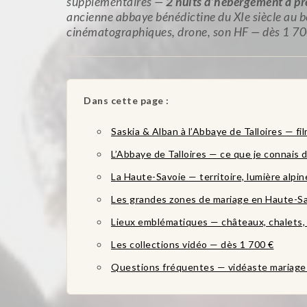
supplémentaires —
2 nuits d’hébergement à pr
ancienne abbaye bénédictine du XIe siècle au bor
cinématographiques, drone, son HF — dès 1 70
Dans cette page :
Saskia & Alban à l’Abbaye de Talloires — f
L’Abbaye de Talloires — ce que je connais d
La Haute-Savoie — territoire, lumière alpine
Les grandes zones de mariage en Haute-S
Lieux emblématiques — châteaux, chalets, 
Les collections vidéo — dès 1 700 €
Questions fréquentes — vidéaste mariage