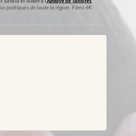
de
Saskia et Alban à l’
Abbaye de Talloires
,
plus poétiques de toute la région. Films 4K