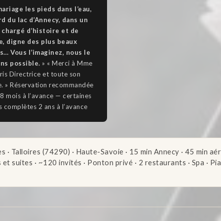
ariage les pieds dans l’eau,
rd du lac d’Annecy, dans un
 chargé d’histoire et de
e, digne des plus beaux
s… Vous l’imaginez, nous le
ns possible.
» « Merci à Mme
is Directrice et toute son
e. » Réservation recommandée
8 mois à l’avance — certaines
 complètes 2 ans à l’avance
s · Talloires (74290) · Haute-Savoie · 15 min Annecy · 45 min a
t suites · ~120 invités · Ponton privé · 2 restaurants · Spa · Pi