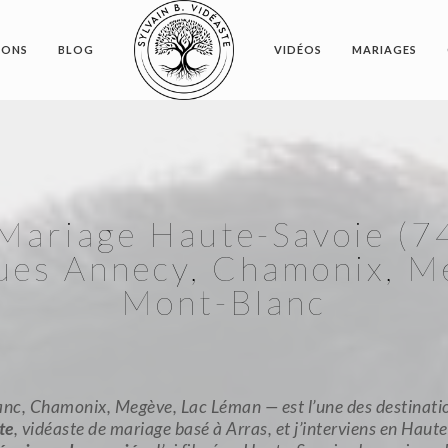
IONS
BLOG
VIDÉOS
MARIAGES
Mariage Haute-Savoie (7
es Annecy, Chamonix, M
Mont-Blanc
nc, Chamonix, Megève, Lac Léman — est l’une des destination
te
, vidéaste de mariage basé à Arras, et j’interviens en Hau