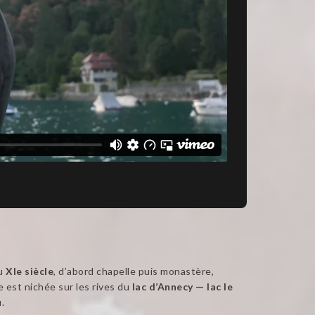
au
XIe siècle
, d’abord chapelle puis monastère,
le est nichée sur les rives du
lac d’Annecy — lac le
u
.