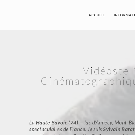
ACCUEIL
INFORMAT
Vidéaste 
Cinématographiqu
La
Haute-Savoie (74)
— lac d’Annecy, Mont-Bla
spectaculaires de France. Je suis
Sylvain Barat