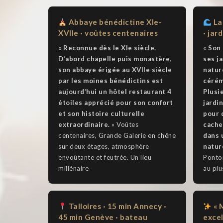
Abbaye bénédictine XIe-
La
XVIIe · voûtes centenaires
· jar
«
Reconnue dès le XIe siècle.
«
Son
D’abord chapelle puis monastère,
ses j
son abbaye érigée au XVIIe siècle
natur
par les moines bénédictins est
cérém
aujourd’hui un hôtel restaurant 4
Plusi
étoiles apprécié pour son confort
jardi
et son histoire culturelle
pour 
extraordinaire.
» Voûtes
cachet
centenaires, Grande Galerie en chêne
dans 
sur deux étages, atmosphère
natur
envoûtante et feutrée. Un lieu
Ponto
millénaire
au plu
Talloires · 15 min Annecy ·
« M
45 min Genève · bateau
excel