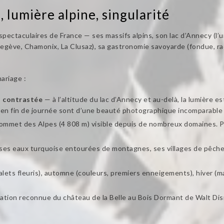
, lumière alpine, singularité
pectaculaires de France — ses massifs alpins, son lac d’Annecy (l’un
Megève, Chamonix, La Clusaz), sa gastronomie savoyarde (fondue, ra
ariage :
us contrastée
— à l’altitude du lac d’Annecy et au-delà, la lumière e
es en fin de journée sont d’une beauté photographique incomparable
ommet des Alpes (4 808 m) visible depuis de nombreux domaines. Pou
es eaux turquoise entourées de montagnes, ses villages de pêcheu
alets fleuris), automne (couleurs, premiers enneigements), hiver (
ation reconnue du château de la Belle au Bois Dormant de Walt Disn