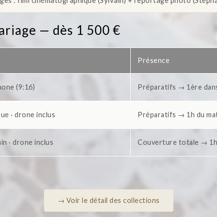
es : film cinématographique (Sylvain) + reportage photo (Stéph
mariage — dès 1 500 €
Présence
hone (9:16)
Préparatifs → 1ère dan
ue · drone inclus
Préparatifs → 1h du ma
in · drone inclus
Couverture totale → 1h
→ Voir le détail des collections