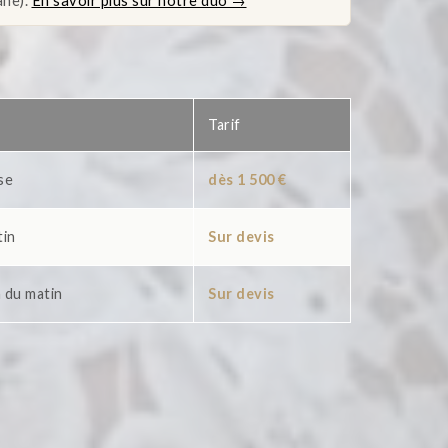
ane).
En savoir plus sur notre duo →
Tarif
se
dès 1 500 €
tin
Sur devis
 du matin
Sur devis