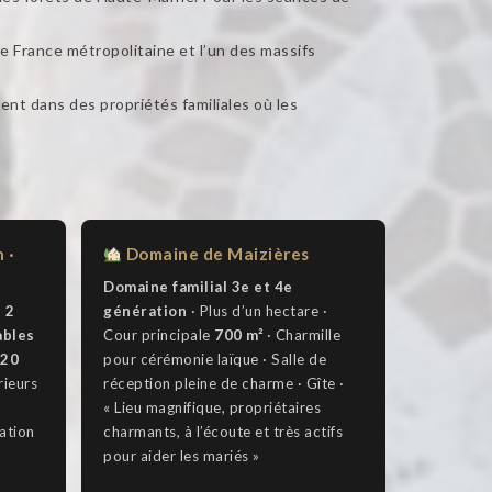
e France métropolitaine et l’un des massifs
t dans des propriétés familiales où les
 ·
Domaine de Maizières
Domaine familial 3e et 4e
,
2
génération
· Plus d’un hectare ·
ables
Cour principale
700 m²
· Charmille
20
pour cérémonie laïque · Salle de
rieurs
réception pleine de charme · Gîte ·
« Lieu magnifique, propriétaires
tation
charmants, à l’écoute et très actifs
pour aider les mariés »