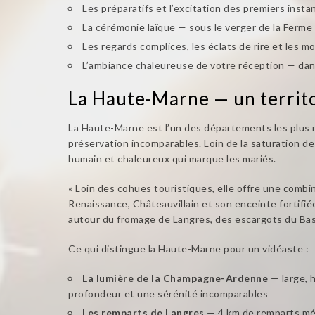
Les préparatifs et l’excitation des premiers ins
La cérémonie laïque — sous le verger de la Ferme
Les regards complices, les éclats de rire et les
L’ambiance chaleureuse de votre réception — dan
La Haute-Marne — un territ
La Haute-Marne est l’un des départements les plus 
préservation incomparables. Loin de la saturation d
humain et chaleureux qui marque les mariés.
« Loin des cohues touristiques, elle offre une combi
Renaissance, Châteauvillain et son enceinte fortifié
autour du fromage de Langres, des escargots du Bas
Ce qui distingue la Haute-Marne pour un vidéaste :
La lumière de la Champagne-Ardenne
— large, 
profondeur et une sérénité incomparables
Les remparts de Langres
— 4 km de remparts médi