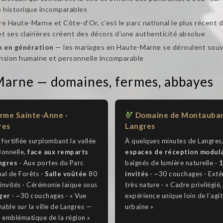
e historique incomparables
e Haute-Marne et Côte-d’Or, c’est le parc national le plus récent d
et ses clairières créent des décors d’une authenticité absolue
n en génération
— les mariages en Haute-Marne se déroulent souven
ension humaine et personnelle incomparable
Marne — domaines, fermes, abbayes
rme Sainte-Anne ·
Domaine de Montauban
res
Langres
fortifiée surplombant la vallée
À quelques minutes de Langres
Bonnelle,
face aux remparts
espaces de réception modul
ngres
· Aux portes du Parc
baignés de lumière naturelle ·
1
al de Forêts ·
Salle voûtée
80
invités
· ~30 couchages · Exté
invités · Cérémonie laïque sous
très nature · « Cadre privilégié,
ger
· ~30 couchages · « Vue
expérience unique loin de l’agi
able sur la ville de Langres —
urbaine »
u emblématique de la région »