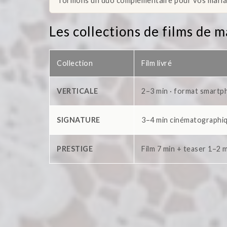
formons un duo complémentaire pour vos mariag
Les collections de films de 
Collection
Film livré
VERTICALE
2–3 min · format smartp
SIGNATURE
3–4 min cinématographiq
PRESTIGE
Film 7 min + teaser 1–2 m