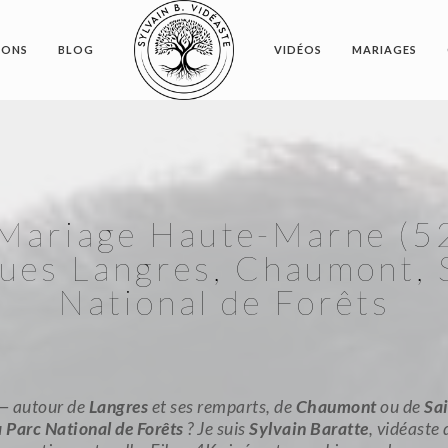
IONS
BLOG
VIDÉOS
MARIAGES
 Mariage Haute-Marne (52
es Langres, Chaumont, S
National de Forêts
— autour de
Langres
et ses remparts, de
Chaumont
ou de
Sai
u
Parc National de Forêts
? Je suis
Sylvain Baratte
, vidéaste