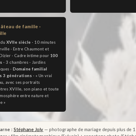
âteau de famille ·
ille
 du
XVIIe siècle
· 10 minutes
nville · Entre Chaumont et
Dizier · Cadre intime pour
100
és
· 3 chambres · Jardins
iques ·
Domaine familial
s 3 générations
· « Un vrai
u, avec ses portraits
tres XVIIIe, son piano et toute
mosphère entre nature et
re »
arne :
Stéphane Joly
— photographe de mariage depuis plus de 