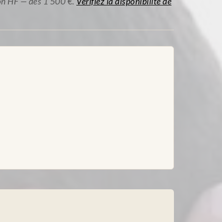
son HF — dès 1 500 €.
Vérifiez la disponibilité de