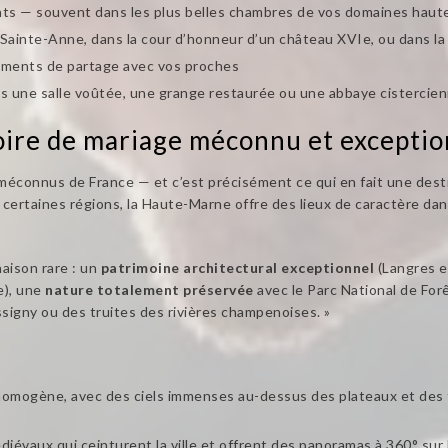
tants — souvent dans les plus belles chambres de vos domaines haut
 Sainte-Anne, dans la cour d’honneur d’un château XVIe, ou dans la
 moments de partage avec vos proches
s une salle voûtée, une grange restaurée ou une abbaye cistercie
oire de mariage méconnu et exceptio
méconnus de France — et c’est précisément ce qui en fait une desti
e certaines régions, la Haute-Marne offre des lieux de caractère da
naison rare : un
patrimoine architectural exceptionnel
(Langres et
e), une
nature totalement préservée
avec le Parc National de Forê
signy ou des truites des rivières champenoises. »
homogène, avec des ciels immenses au-dessus des plateaux et des f
évaux qui ceinturent la ville et offrent des panoramas à 360° sur