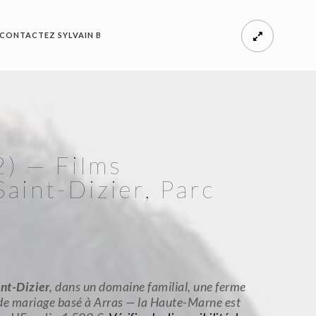
CONTACTEZ SYLVAIN B
) — Films
aint-Dizier, Parc
nt-Dizier
, dans un domaine familial, une ferme
 de mariage basé à Arras — la Haute-Marne est