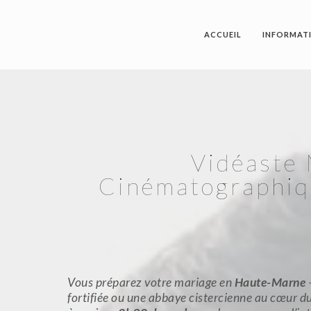
ACCUEIL
INFORMAT
Vidéaste
Cinématographiqu
Vous préparez votre mariage en
Haute-Marne
fortifiée ou une abbaye cistercienne au cœur d