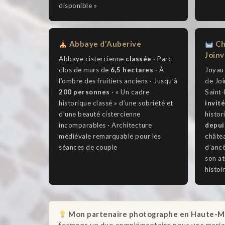
disponible »
Abbaye d’Auberive
Ch
Joinv
Abbaye cistercienne
classée
· Parc
clos de murs de
6,5 hectares
· À
Joyau
l’ombre des fruitiers anciens · Jusqu’à
de Joi
200 personnes
· « Un cadre
Saint-
historique classé » d’une sobriété et
invit
d’une beauté cistercienne
histor
incomparables · Architecture
depui
médiévale remarquable pour les
châtea
séances de couple
d’ancê
son at
histoi
Mon partenaire photographe en Haute-M