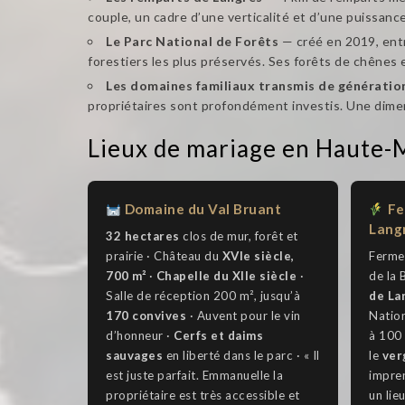
couple, un cadre d’une verticalité et d’une puissanc
Le Parc National de Forêts
— créé en 2019, entr
forestiers les plus préservés. Ses forêts de chênes 
Les domaines familiaux transmis de génératio
propriétaires sont profondément investis. Une dim
Lieux de mariage en Haute-
Domaine du Val Bruant
Fe
Lang
32 hectares
clos de mur, forêt et
prairie · Château du
XVIe siècle,
Ferme 
700 m²
·
Chapelle du XIIe siècle
·
de la 
Salle de réception 200 m², jusqu’à
de La
170 convives
· Auvent pour le vin
Nation
d’honneur ·
Cerfs et daims
à 100 
sauvages
en liberté dans le parc · « Il
le
ver
est juste parfait. Emmanuelle la
impren
propriétaire est très accessible et
un lie