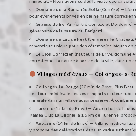
immédiat. « Nous avons su dès la visite que ça sera
Domaine de la Romanée Sofia
(Corrèze) — Lieu 
pour événements privés en pleine nature corrézienn
Grange de Bel Air
(entre Corrèze et Dordogne) — A
générosité de la nature du Périgord
Domaine du Lac de Feyt
(Servières-le-Château, 
romantique unique pour des cérémonies laïques en 
Le Clos Corrézien
(hauteurs de Brive, domaine 4
corrézienne. La nature à portée de la ville, dans un 
Villages médiévaux — Collonges-la-
Collonges-la-Rouge
(20 min de Brive, Plus Beau 
ses tours médiévales et ses remparts couleur rubis 
minérale dans un village aussi préservé. À combiner 
Turenne
(15 km de Brive) — Ancien fief de la pui
Kamea Club La Gironie, à 1,5 km de Turenne, propos
Aubazine
(14 km de Brive) — Village médiéval au
y propose des célébrations dans un cadre authentiq