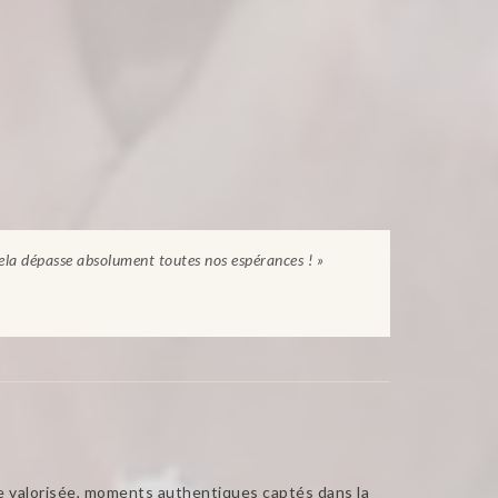
cela dépasse absolument toutes nos espérances ! »
le valorisée, moments authentiques captés dans la