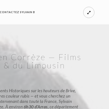
CONTACTEZ SYLVAIN B
 en Corrèze — Films
y & du Limousin
ts Historiques sur les hauteurs de Brive,
res couleur rubis — et vous cherchez un
ntervenant dans toute la France, Sylvain
ze. À environ
6h30 d’Arras
, ce département