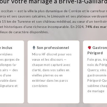
our votre mariage à Brive-la-Gaillard
n occitan — est la ville la plus dynamique de Corrèze et le carrefour 
ercy et ses causses calcaires, le Limousin et ses plateaux verdoya
 à 15 km de Turenne et son château médiéval, au cœur d’un territo
 et historiques d’une richesse incomparable. En 2024,
74% des mari
lieux de caractère disponibles.
 inclus
Son professionnel
Gastron
Périgord
rréziens
Micro HF discret pour vos
 les gorges de
vœux et les discours —
Foie gras, tr
llonges-la-
chaque mot capturé avec
noix du Péri
s airs — des
clarté, dans vos salles en
Quercy, vins
es d’une
vieilles pierres ou en
gastronomie 
rable dans
extérieur dans les parcs
Périgord-Qu
Signature et
corréziens
sublime chaq
de mariage