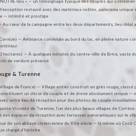
it NOTRE lieu » — un témoignage typique des couples qui y célèbren
d’exception restauré avec des matériaux nobles, panorama unique su
e — intimité et prestige
u cœur de la campagne entre les deux départements, lieu idéal allia
Corrèze) — Ambiance conviviale au bord du lac, en pleine nature c
extérieur
0 hectares) — À quelques minutes du centre-ville de Brive, vaste 
écrin de verdure préservé
Rouge & Turenne
Village de France) — Village entier construit en grès rouge, classé p
constituent un décor de couple et de drone absolument unique — nu
avec votre lieu de réception pour des photos de couple inoubliable
ssante Vicomté de Turenne, l’un des plus beaux villages de Corrèze
e des espaces de réception avec terrasses panoramiques sur le vill
tour de son abbaye cistercienne du XIIe siècle — là même où Coco C
ue chargé d’histoire