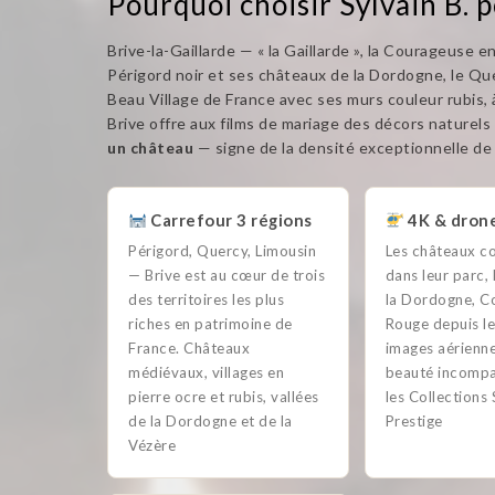
Pourquoi choisir Sylvain B. p
Brive-la-Gaillarde — « la Gaillarde », la Courageuse e
Périgord noir et ses châteaux de la Dordogne, le Qu
Beau Village de France avec ses murs couleur rubis,
Brive offre aux films de mariage des décors naturels
un château
— signe de la densité exceptionnelle de 
Carrefour 3 régions
4K & drone
Périgord, Quercy, Limousin
Les châteaux co
— Brive est au cœur de trois
dans leur parc,
des territoires les plus
la Dordogne, Co
riches en patrimoine de
Rouge depuis le
France. Châteaux
images aérienn
médiévaux, villages en
beauté incompa
pierre ocre et rubis, vallées
les Collections 
de la Dordogne et de la
Prestige
Vézère