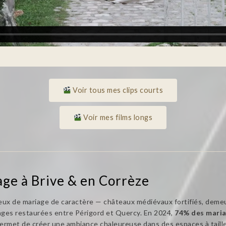
Voir tous mes clips courts
Voir mes films longs
age à Brive & en Corrèze
ieux de mariage de caractère — châteaux médiévaux fortifiés, dem
anges restaurées entre Périgord et Quercy. En 2024,
74% des maria
rmet de créer une ambiance chaleureuse dans des espaces à taill