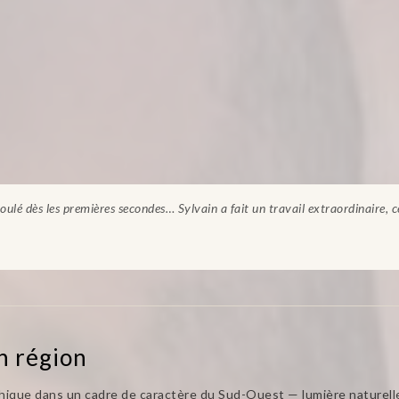
oulé dès les premières secondes… Sylvain a fait un travail extraordinaire, 
n région
aphique dans un cadre de caractère du Sud-Ouest — lumière naturel