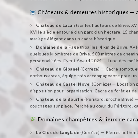
Châteaux & demeures historiques — a
Château de Lacan
(sur les hauteurs de Brive, XV
XVIIe siècle entouré d’un parc d’un hectare. 15 cha
mariage élégant dans un cadre historique
Domaine de la Fage
(Noailles, 4 km de Brive, XVI
quelques kilomètres de Brive. 500 mètres de chemin à 
personnalisées. Event Award 2024 — l’une des meil
Château du Gibanel
(Corrèze) — Cadre somptueux
enthousiastes, équipe très accompagnante pour un 
Château de Castel Novel
(Corrèze) — Location p
disposition pour l’organisation. Cadre de forêt et d
Château de la Bourlie
(Périgord, proche Brive) —
couchages sur place. Perché au cœur du Périgord, ca
Domaines champêtres & lieux de cara
Le Clos de Langlade
(Corrèze) — Pierres authenti