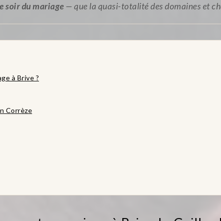
le soir du mariage
— que la quasi-totalité des domaines et c
age à Brive ?
en Corrèze