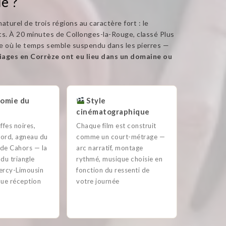
e ?
naturel de trois régions au caractère fort : le
nts. À 20 minutes de Collonges-la-Rouge, classé Plus
ire où le temps semble suspendu dans les pierres —
ages en Corrèze ont eu lieu dans un domaine ou
omie du
Style
cinématographique
uffes noires,
Chaque film est construit
gord, agneau du
comme un court-métrage —
 de Cahors — la
arc narratif, montage
du triangle
rythmé, musique choisie en
ercy-Limousin
fonction du ressenti de
ue réception
votre journée