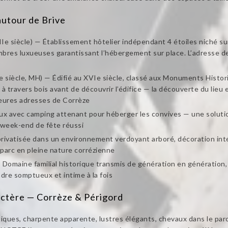
utour de Brive
IIe siècle) — Établissement hôtelier indépendant 4 étoiles niché s
mbres luxueuses garantissant l’hébergement sur place. L’adresse de
e siècle, MH) — Édifié au XVIe siècle, classé aux Monuments Historiq
travers bois avant de découvrir l’édifice — la découverte du lieu es
leures adresses de Corrèze
 avec camping attenant pour héberger les convives — une solution
week-end de fête réussi
rivatisée dans un environnement verdoyant arboré, décoration int
e parc en pleine nature corrézienne
 Domaine familial historique transmis de génération en génération, 
dre somptueux et intime à la fois
ctère — Corrèze & Périgord
ques, charpente apparente, lustres élégants, chevaux dans le parc 