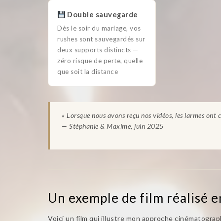
Double sauvegarde
Dès le soir du mariage, vos
rushes sont sauvegardés sur
deux supports distincts —
zéro risque de perte, quelle
que soit la distance
« Lorsque nous avons reçu nos vidéos, les larmes ont c
— Stéphanie & Maxime, juin 2025
Un exemple de film réalisé e
Voici un film qui illustre mon approche cinématogr