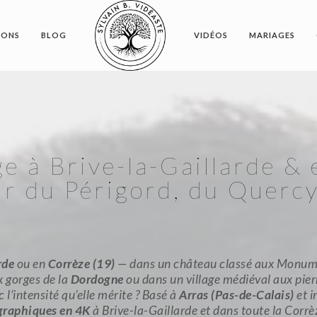
IONS
BLOG
VIDÉOS
MARIAGES
e à Brive-la-Gaillarde &
r du Périgord, du Querc
rde
ou en
Corrèze (19)
— dans un château classé aux Monumen
x gorges de la
Dordogne
ou dans un village médiéval aux pier
l’intensité qu’elle mérite ? Basé à
Arras (Pas-de-Calais)
et i
graphiques en 4K
à Brive-la-Gaillarde et dans toute la Corrè