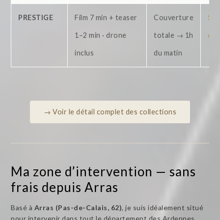
PRESTIGE
Film 7 min + teaser
Couverture
Sur
1–2 min · drone
totale → 1h
dev
inclus
du matin
→ Voir le détail complet des collections
Ma zone d’intervention — sans
frais depuis Arras
Basé à
Arras (Pas-de-Calais, 62)
, je suis idéalement situé
pour intervenir dans tout le département des Ardennes.