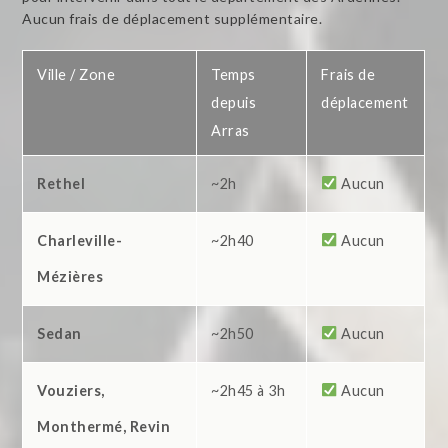
Aucun frais de déplacement supplémentaire.
Ville / Zone
Temps
Frais de
depuis
déplacement
Arras
Rethel
~2h
Aucun
Charleville-
~2h40
Aucun
Mézières
Sedan
~2h50
Aucun
Vouziers,
~2h45 à 3h
Aucun
Monthermé, Revin