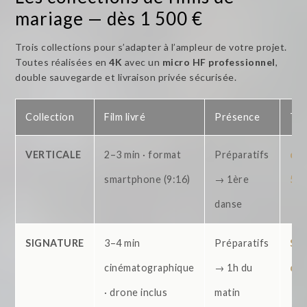
mariage — dès 1 500 €
Trois collections pour s’adapter à l’ampleur de votre projet.
Toutes réalisées en
4K
avec un
micro HF professionnel
,
double sauvegarde et livraison privée sécurisée.
Collection
Film livré
Présence
Tar
VERTICALE
2–3 min · format
Préparatifs
dès
smartphone (9:16)
→ 1ère
500
danse
SIGNATURE
3–4 min
Préparatifs
Sur
cinématographique
→ 1h du
dev
· drone inclus
matin