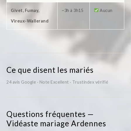
Givet, Fumay,
~3h à 3h15
Aucun
Vireux-Wallerand
Ce que disent les mariés
24 avis Google · Note Excellent · Trustindex vérifié
Questions fréquentes —
Vidéaste mariage Ardennes