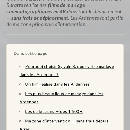
Baratte réalise des
films de mariage
cinématographiques en 4K
dans tout le département
—
sans frais de déplacement
. Les Ardennes font partie
de ma zone principale d’intervention.
Dans cette page :
Pourquoi choisir Sylvain B. pour votre mariage
dans les Ardennes ?
Un film réalisé dans les Ardennes
Les plus beaux lieux de mariage dans les
Ardennes
Les collections — dès 1 500 €
Ma zone d’intervention — sans frais depuis
Arras