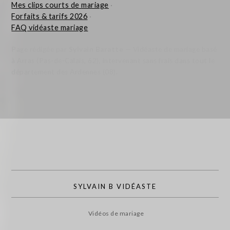
Mes clips courts de mariage
·
Forfaits & tarifs 2026
·
FAQ vidéaste mariage
Page rédigée par
Sylvain Baratte
— Vidéaste de mariage basé
à Arras (Pas-de-Calais, 62), intervenant sans frais dans tout le
département des Ardennes (08).
SYLVAIN B VIDÉASTE
Vidéos de mariage